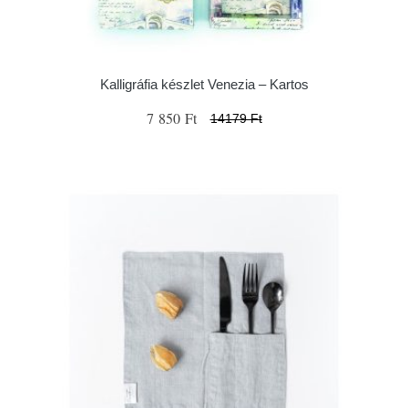
Kalligráfia készlet Venezia – Kartos
7 850 Ft
14179 Ft