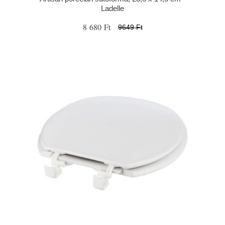
Ladelle
8 680 Ft
9649 Ft