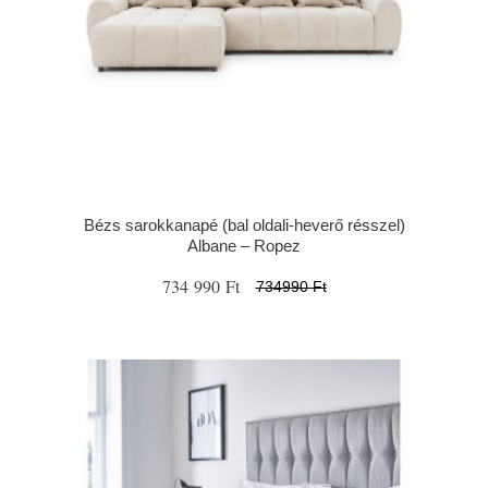
Bézs sarokkanapé (bal oldali-heverő résszel)
Albane – Ropez
734 990 Ft
734990 Ft