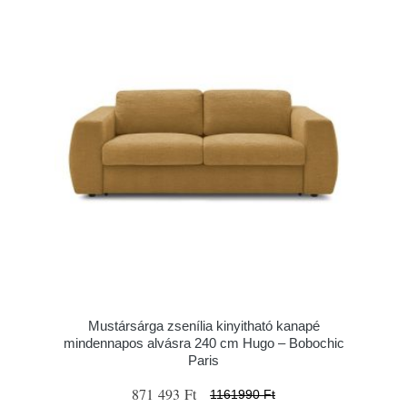
Mustársárga zsenília kinyitható kanapé
mindennapos alvásra 240 cm Hugo – Bobochic
Paris
871 493 Ft
1161990 Ft