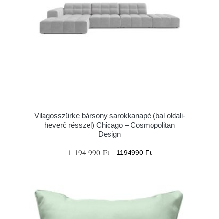
Világosszürke bársony sarokkanapé (bal oldali-
heverő résszel) Chicago – Cosmopolitan
Design
1 194 990 Ft
1194990 Ft