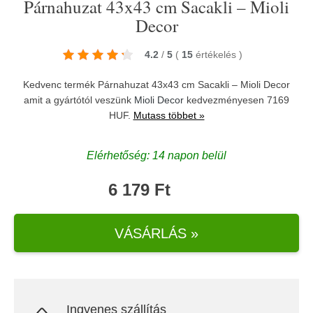
Párnahuzat 43x43 cm Sacakli – Mioli
Decor
4.2
/
5
(
15
értékelés
)
Kedvenc termék Párnahuzat 43x43 cm Sacakli – Mioli Decor
amit a gyártótól veszünk
Mioli Decor
kedvezményesen 7169
HUF.
Mutass többet »
Elérhetőség: 14 napon belül
6 179 Ft
VÁSÁRLÁS »
Ingyenes szállítás