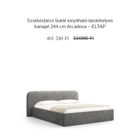
Szürkésbézs buklé kinyitható-tárolóhelyes
kanapé 244 cm Arcadova – ELTAP
401 240 Ft
534990 Ft