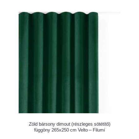
Zöld bársony dimout (részleges sötétítő)
függöny 265x250 cm Velto – Filumi