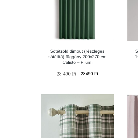
Sötétzöld dimout (részleges
S
sötétítő) függöny 200x270 cm
1
Calisto – Filumi
28 490 Ft
28490 Ft