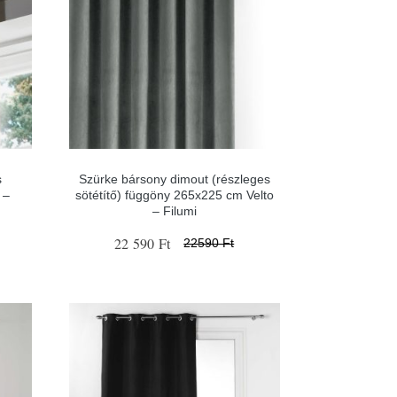
s
Szürke bársony dimout (részleges
 –
sötétítő) függöny 265x225 cm Velto
– Filumi
22 590 Ft
22590 Ft