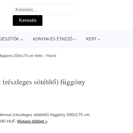
Keresés:
GÉSZÍTŐK
KONYHA ÉS ÉTKEZŐ
KERT
 függöny 200x175 cm Velto – Filumi
(részleges sötétítő) függöny
imout (részleges sötétítő) függöny 200x175 cm
490 HUF.
Mutass többet »