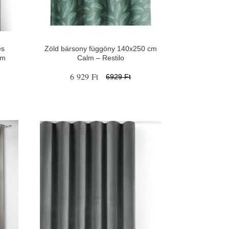
es
Zöld bársony függöny 140x250 cm
cm
Calm – Restilo
6 929 Ft
6929 Ft