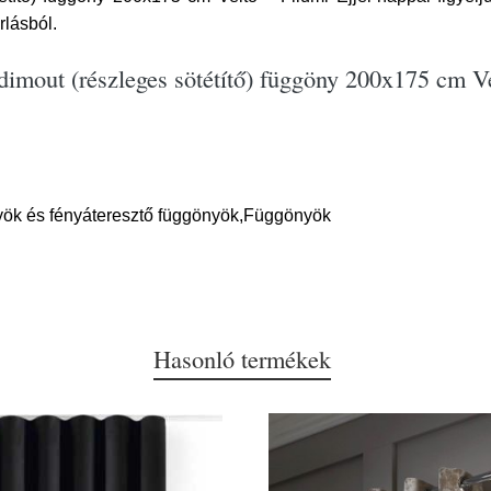
lásból.
dimout (részleges sötétítő) függöny 200x175 cm Ve
yök és fényáteresztő függönyök,Függönyök
Hasonló termékek