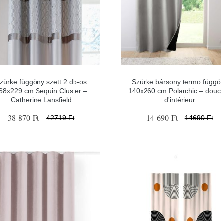
zürke függöny szett 2 db-os
Szürke bársony termo függö
68x229 cm Sequin Cluster –
140x260 cm Polarchic – douc
Catherine Lansfield
d'intérieur
38 870 Ft
14 690 Ft
42719 Ft
14690 Ft