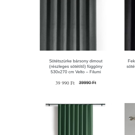
Sötétszürke bársony dimout
Fek
(részleges sötétítő) függöny
söté
530x270 cm Velto – Filumi
39 990 Ft
39990 Ft