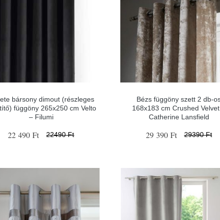
ete bársony dimout (részleges
Bézs függöny szett 2 db-o
títő) függöny 265x250 cm Velto
168x183 cm Crushed Velvet
– Filumi
Catherine Lansfield
22 490 Ft
29 390 Ft
22490 Ft
29390 Ft