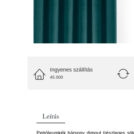
Ingyenes szállítás
45.000
Leírás
Petróleumkék bársony dimout (részleges söté