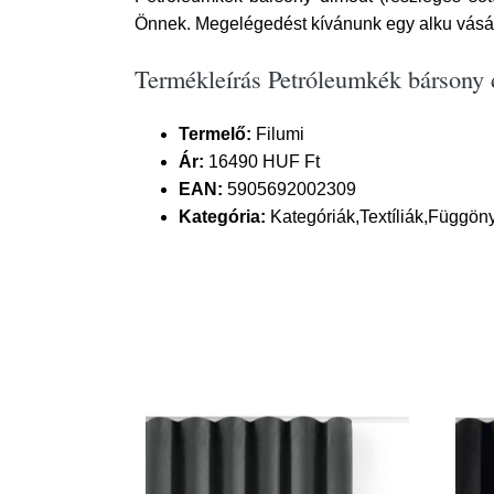
Önnek. Megelégedést kívánunk egy alku vásár
Termékleírás Petróleumkék bársony 
Termelő:
Filumi
Ár:
16490 HUF Ft
EAN:
5905692002309
Kategória:
Kategóriák,Textíliák,Függön