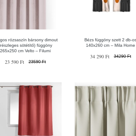
ágos rózsaszín bársony dimout
Bézs függöny szett 2 db-o
(részleges sötétítő) függöny
140x260 cm – Mila Home
265x250 cm Velto – Filumi
34 290 Ft
34290 Ft
23 590 Ft
23590 Ft