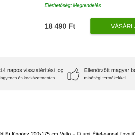
Elérhetőség: Megrendelés
18 490 Ft
VÁSÁRL
14 napos visszatérítési jog
Ellenőrzött magyar bo
ingyenes és kockázatmentes
minőségi termékekkel
títő) függöny 200x175 cm Velto – Filumi Éjjel-nappal figyelj