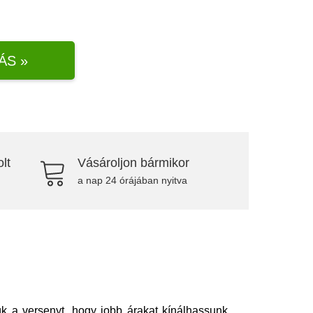
ÁS »
lt
Vásároljon bármikor
a nap 24 órájában nyitva
ük a versenyt, hogy jobb árakat kínálhassunk