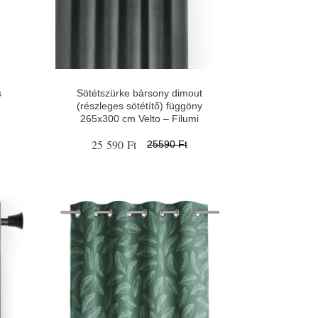
s
Sötétszürke bársony dimout
(részleges sötétítő) függöny
265x300 cm Velto – Filumi
25 590 Ft
25590 Ft