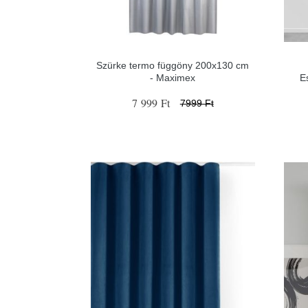
Szürke termo függöny 200x130 cm
- Maximex
E
7 999 Ft
7999 Ft