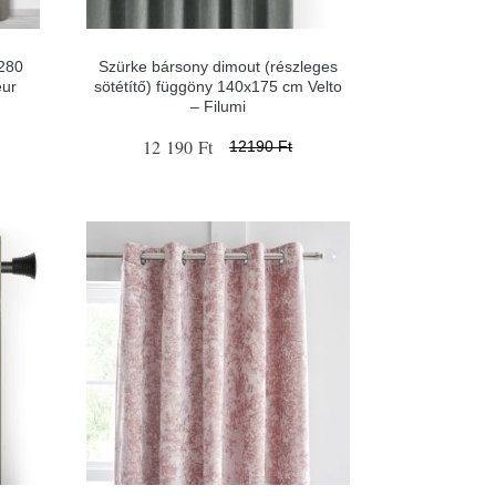
x280
Szürke bársony dimout (részleges
eur
sötétítő) függöny 140x175 cm Velto
– Filumi
12 190 Ft
12190 Ft