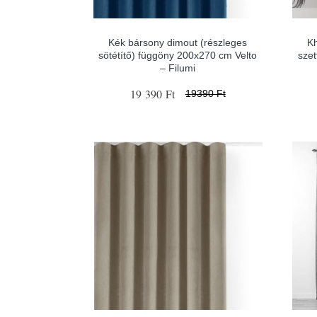
Kék bársony dimout (részleges
Kh
sötétítő) függöny 200x270 cm Velto
szet
– Filumi
19 390 Ft
19390 Ft