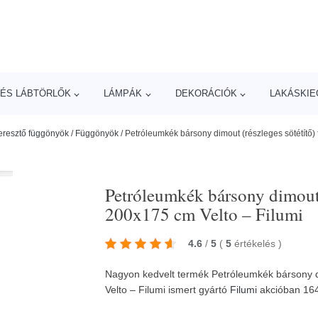
ÉS LÁBTÖRLŐK
LÁMPÁK
DEKORÁCIÓK
LAKÁSKIE
eresztő függönyök
/
Függönyök
/
Petróleumkék bársony dimout (részleges sötétítő)
Petróleumkék bársony dimout 
200x175 cm Velto – Filumi
4.6
/
5
(
5
értékelés
)
Nagyon kedvelt termék Petróleumkék bársony d
Velto – Filumi ismert gyártó
Filumi
akcióban 16