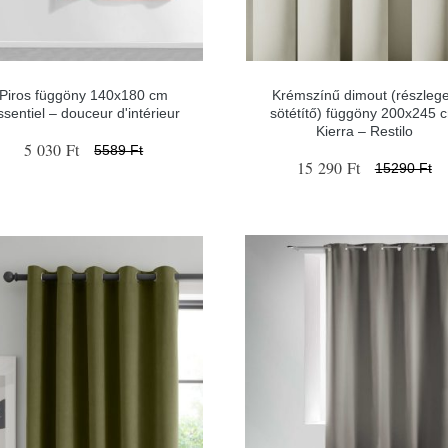
Piros függöny 140x180 cm
Krémszínű dimout (részleg
ssentiel – douceur d'intérieur
sötétítő) függöny 200x245 
Kierra – Restilo
5 030 Ft
5589 Ft
15 290 Ft
15290 Ft