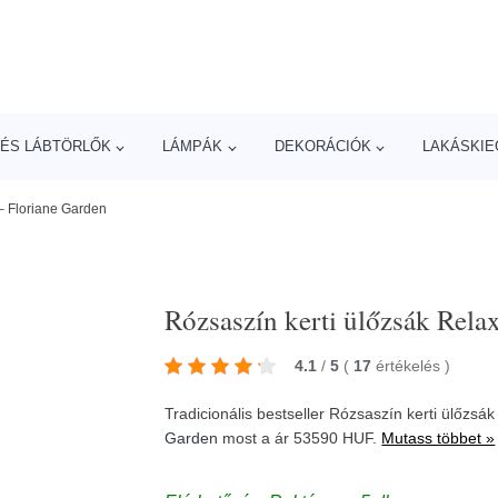
ÉS LÁBTÖRLŐK
LÁMPÁK
DEKORÁCIÓK
LAKÁSKIE
 – Floriane Garden
Rózsaszín kerti ülőzsák Rela
4.1
/
5
(
17
értékelés
)
Tradicionális bestseller Rózsaszín kerti ülőzsá
Garden
most a ár 53590 HUF.
Mutass többet »