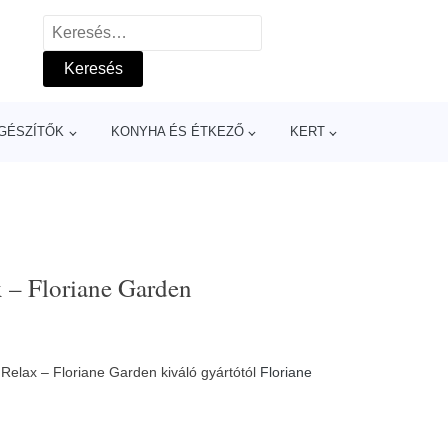
Keresés:
GÉSZÍTŐK
KONYHA ÉS ÉTKEZŐ
KERT
x – Floriane Garden
k Relax – Floriane Garden kiváló gyártótól
Floriane