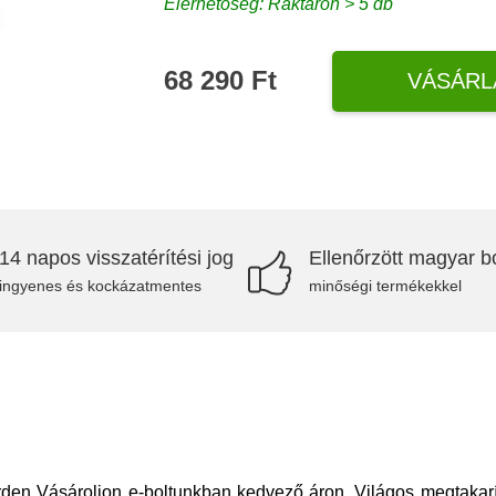
Elérhetőség: Raktáron > 5 db
68 290 Ft
VÁSÁRL
14 napos visszatérítési jog
Ellenőrzött magyar bo
ingyenes és kockázatmentes
minőségi termékekkel
rden Vásároljon e-boltunkban kedvező áron. Világos megtakarít