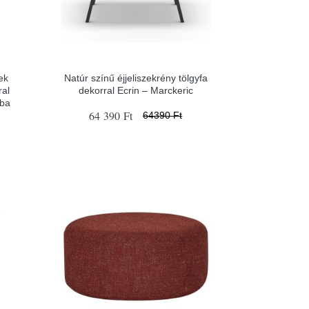
ek
Natúr színű éjjeliszekrény tölgyfa
ral
dekorral Ecrin – Marckeric
oba
64 390 Ft
64390 Ft