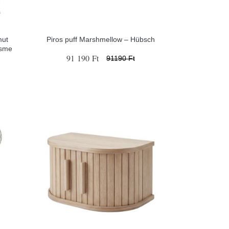
mut
Piros puff Marshmellow – Hübsch
Esme
91 190 Ft
91190 Ft