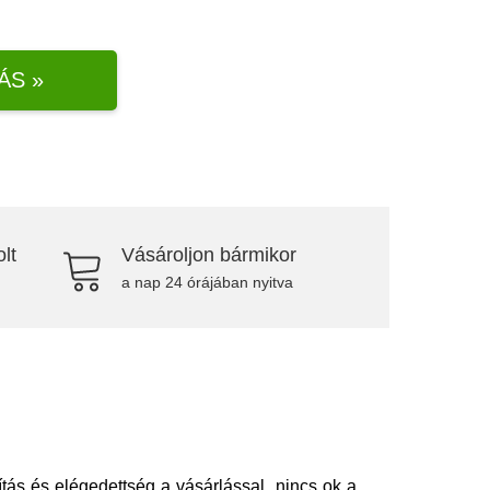
ÁS »
lt
Vásároljon bármikor
a nap 24 órájában nyitva
ás és elégedettség a vásárlással, nincs ok a