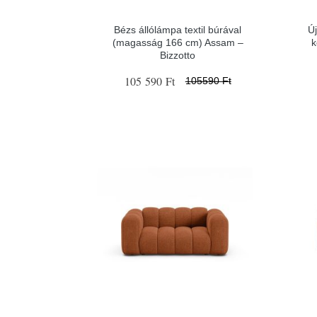
Bézs állólámpa textil búrával
Ú
(magasság 166 cm) Assam –
k
Bizzotto
105 590 Ft
105590 Ft