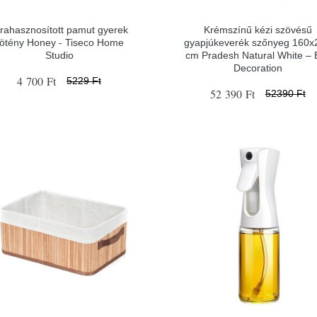
jrahasznosított pamut gyerek
Krémszínű kézi szövésű
ötény Honey - Tiseco Home
gyapjúkeverék szőnyeg 160x
Studio
cm Pradesh Natural White – E
Decoration
4 700 Ft
5229 Ft
52 390 Ft
52390 Ft