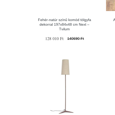
Fehér-natúr színű komód tölgyfa
A
dekorral 197x84x48 cm Next –
Tvilum
128 010 Ft
140690 Ft