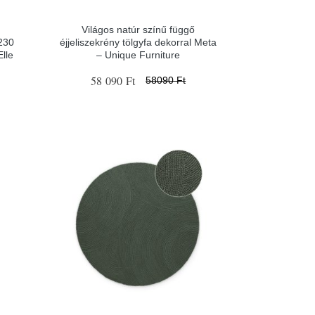
Világos natúr színű függő
230
éjjeliszekrény tölgyfa dekorral Meta
lle
– Unique Furniture
58 090 Ft
58090 Ft