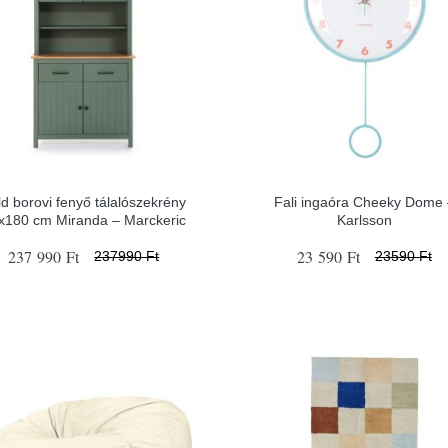
ld borovi fenyő tálalószekrény
Fali ingaóra Cheeky Dome 
x180 cm Miranda – Marckeric
Karlsson
237 990 Ft
23 590 Ft
237990 Ft
23590 Ft