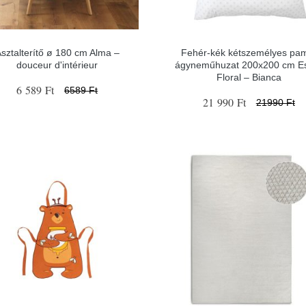
sztalterítő ø 180 cm Alma –
Fehér-kék kétszemélyes pa
douceur d'intérieur
ágyneműhuzat 200x200 cm 
Floral – Bianca
6 589 Ft
6589 Ft
21 990 Ft
21990 Ft