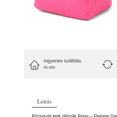
Ingyenes szállítás
45.000
Leírás
Rózsaszín kerti ülőzsák Relax – Floriane Ga