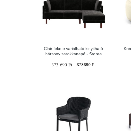
Clair fekete variálható kinyitható
Kré
bársony sarokkanapé - Støraa
373 690 Ft
373690 Ft