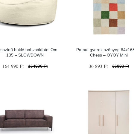
mszínű buklé babzsákfotel Om
Pamut gyerek szőnyeg 84x16
135 – SLOWDOWN
Chess – OYOY Mini
164 990 Ft
36 893 Ft
164990 Ft
36893 Ft