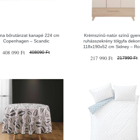
na bőrutánzat kanapé 224 cm
Krémszínű-natúr színű gyer
Copenhagen – Scandic
ruhásszekrény tölgyfa dekor
118x190x52 cm Sidney – R
408 090 Ft
408090 Ft
217 990 Ft
217990 Ft