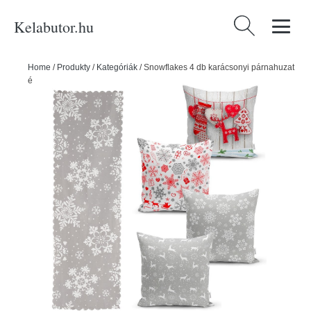
Kelabutor.hu
Keresés:
Home
/
Produkty
/
Kategóriák
/
Snowflakes 4 db karácsonyi párnahuzat
és asztali futó szett - Minimalist Cushion Covers