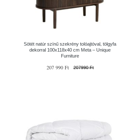
Sötét natúr színű szekrény tolóajtóval, tölgyfa
dekorral 100x118x40 cm Meta – Unique
Furniture
207 990 Ft
207990 Ft