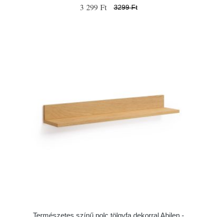
3 299 Ft
3299 Ft
Természetes színű polc tölgyfa dekorral Abilen -