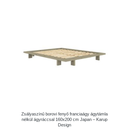
Zsályaszínű borovi fenyő franciaágy ágytámla
nélkül ágyráccsal 160x200 cm Japan – Karup
Design