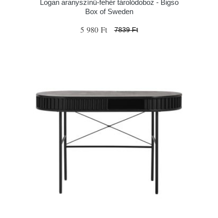
Logan aranyszínű-fehér tárolódoboz - Bigso
Box of Sweden
5 980 Ft
7839 Ft