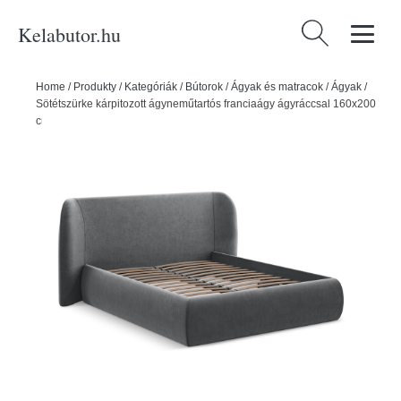
Kelabutor.hu
Keresés:
Home
/
Produkty
/
Kategóriák
/
Bútorok
/
Ágyak és matracok
/
Ágyak
/
Sötétszürke kárpitozott ágyneműtartós franciaágy ágyráccsal 160x200
cm Hauke – Makamii