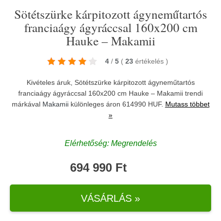
Sötétszürke kárpitozott ágyneműtartós
franciaágy ágyráccsal 160x200 cm
Hauke – Makamii
4
/
5
(
23
értékelés
)
Kivételes áruk, Sötétszürke kárpitozott ágyneműtartós
franciaágy ágyráccsal 160x200 cm Hauke – Makamii trendi
márkával
Makamii
különleges áron 614990 HUF.
Mutass többet
»
Elérhetőség: Megrendelés
694 990 Ft
VÁSÁRLÁS »