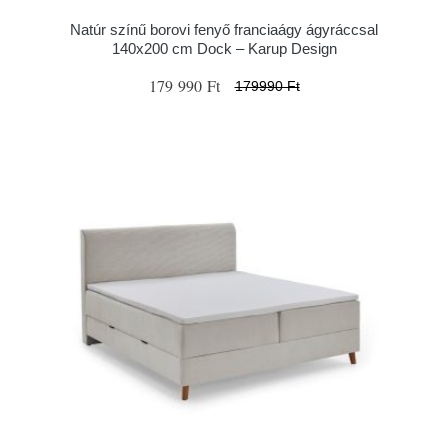
Natúr színű borovi fenyő franciaágy ágyráccsal
140x200 cm Dock – Karup Design
179 990 Ft
179990 Ft