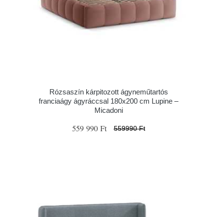
Rózsaszín kárpitozott ágyneműtartós
franciaágy ágyráccsal 180x200 cm Lupine –
Micadoni
559 990 Ft
559990 Ft