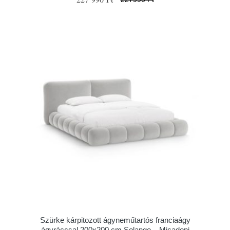
Szürke kárpitozott ágyneműtartós franciaágy
ágyráccsal 200x200 cm Solange – Micadoni