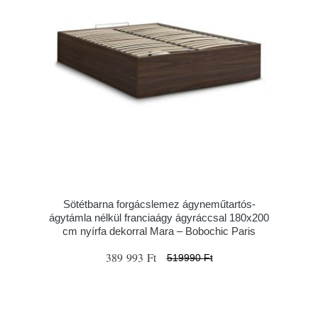
Sötétbarna forgácslemez ágyneműtartós-
ágytámla nélkül franciaágy ágyráccsal 180x200
cm nyírfa dekorral Mara – Bobochic Paris
389 993 Ft
519990 Ft