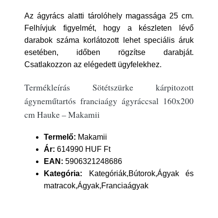
Az ágyrács alatti tárolóhely magassága 25 cm.
Felhívjuk figyelmét, hogy a készleten lévő
darabok száma korlátozott lehet speciális áruk
esetében, időben rögzítse darabját.
Csatlakozzon az elégedett ügyfelekhez.
Termékleírás Sötétszürke kárpitozott
ágyneműtartós franciaágy ágyráccsal 160x200
cm Hauke – Makamii
Termelő:
Makamii
Ár:
614990 HUF Ft
EAN:
5906321248686
Kategória:
Kategóriák,Bútorok,Ágyak és
matracok,Ágyak,Franciaágyak