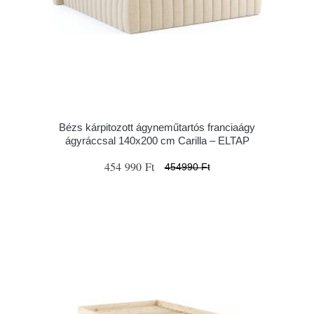
Bézs kárpitozott ágyneműtartós franciaágy
ágyráccsal 140x200 cm Carilla – ELTAP
454 990 Ft
454990 Ft