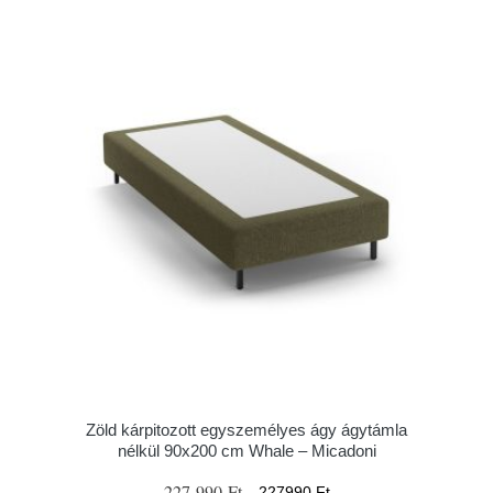
Zöld kárpitozott egyszemélyes ágy ágytámla
nélkül 90x200 cm Whale – Micadoni
227 990 Ft
227990 Ft