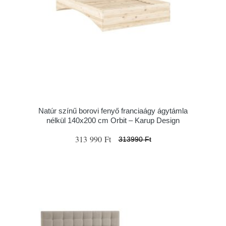
Natúr színű borovi fenyő franciaágy ágytámla
nélkül 140x200 cm Orbit – Karup Design
313 990 Ft
313990 Ft