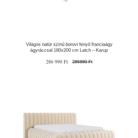
Világos natúr színű borovi fenyő franciaágy
ágyráccsal 180x200 cm Latch – Karup
286 990 Ft
286990 Ft