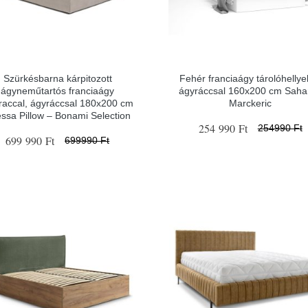
Szürkésbarna kárpitozott
Fehér franciaágy tárolóhellye
ágyneműtartós franciaágy
ágyráccsal 160x200 cm Sahar
raccal, ágyráccsal 180x200 cm
Marckeric
ssa Pillow – Bonami Selection
254 990 Ft
254990 Ft
699 990 Ft
699990 Ft