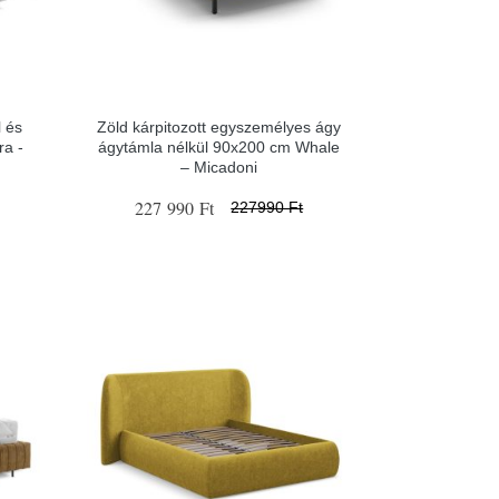
l és
Zöld kárpitozott egyszemélyes ágy
a -
ágytámla nélkül 90x200 cm Whale
– Micadoni
227 990 Ft
227990 Ft