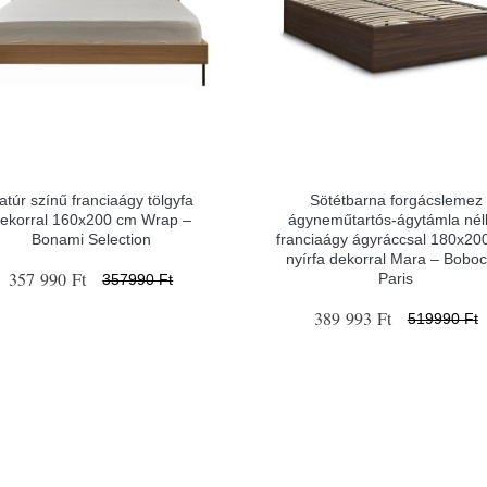
atúr színű franciaágy tölgyfa
Sötétbarna forgácslemez
ekorral 160x200 cm Wrap –
ágyneműtartós-ágytámla nél
Bonami Selection
franciaágy ágyráccsal 180x20
nyírfa dekorral Mara – Boboc
357 990 Ft
Paris
357990 Ft
389 993 Ft
519990 Ft