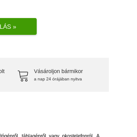
LÁS »
lt
Vásároljon bármikor
a nap 24 órájában nyitva
ógépről, táblagépről vagy okostelefonról. A