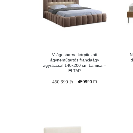
Világosbarna kárpitozott
N
ágyneműtartós franciaágy
d
ágyráccsal 140x200 cm Lamica –
ELTAP
450 990 Ft
450990 Ft