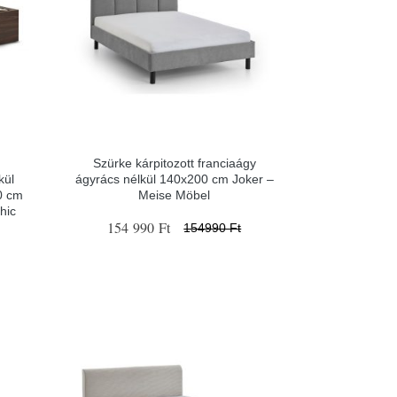
Szürke kárpitozott franciaágy
kül
ágyrács nélkül 140x200 cm Joker –
0 cm
Meise Möbel
hic
154 990 Ft
154990 Ft