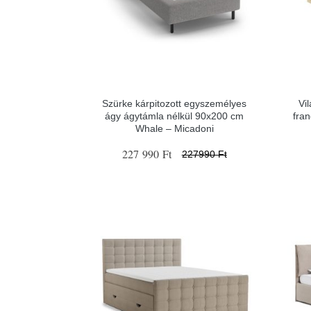
Szürke kárpitozott egyszemélyes
Vi
ágy ágytámla nélkül 90x200 cm
fra
Whale – Micadoni
227 990 Ft
227990 Ft