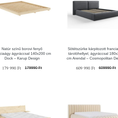
Natúr színű borovi fenyő
Sötétszürke kárpitozott franci
nciaágy ágyráccsal 140x200 cm
tárolóhellyel, ágyráccsal 180
Dock – Karup Design
cm Arendal – Cosmopolitan De
179 990 Ft
609 990 Ft
179990 Ft
609990 Ft