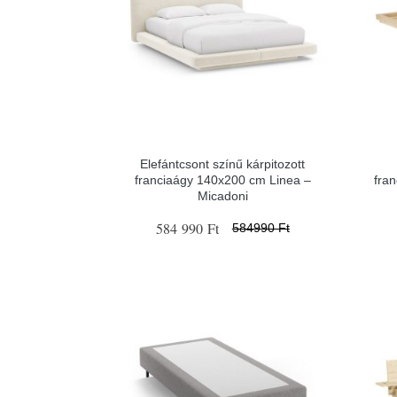
Elefántcsont színű kárpitozott
franciaágy 140x200 cm Linea –
fra
Micadoni
584 990 Ft
584990 Ft