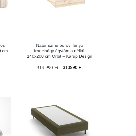
tós
Natúr színű borovi fenyő
0 cm
franciaágy ágytámla nélkül
140x200 cm Orbit – Karup Design
313 990 Ft
313990 Ft