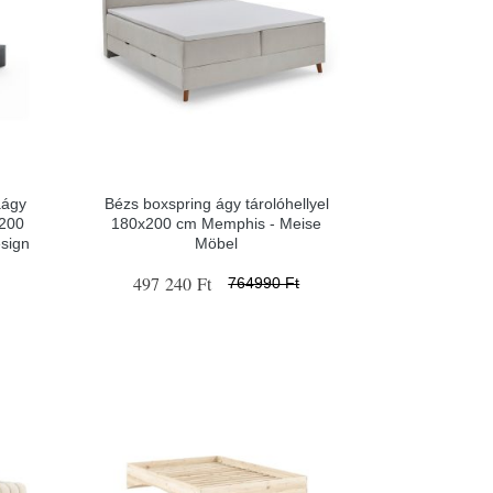
aágy
Bézs boxspring ágy tárolóhellyel
x200
180x200 cm Memphis - Meise
sign
Möbel
497 240 Ft
764990 Ft