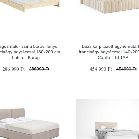
lágos natúr színű borovi fenyő
Bézs kárpitozott ágyneműtar
nciaágy ágyráccsal 180x200 cm
franciaágy ágyráccsal 140x20
Latch – Karup
Carilla – ELTAP
286 990 Ft
454 990 Ft
286990 Ft
454990 Ft