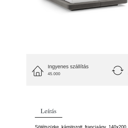
Ingyenes szállítás
45.000
Leírás
Sötétszürke kárpitozott franciaágy 140x200