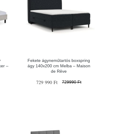
y
Fekete ágyneműtartós boxspring
ker –
ágy 140x200 cm Melba – Maison
de Rêve
729 990 Ft
729990 Ft