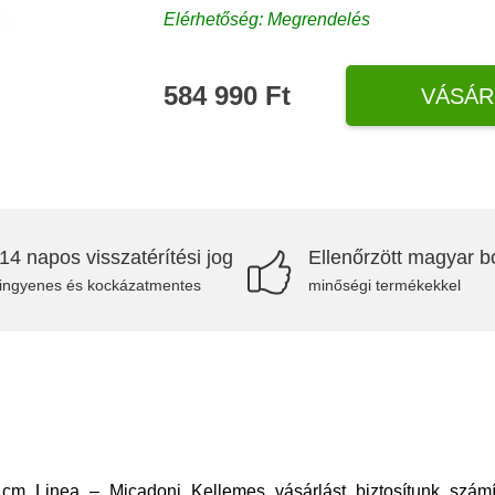
Elérhetőség: Megrendelés
584 990 Ft
VÁSÁR
14 napos visszatérítési jog
Ellenőrzött magyar bo
ingyenes és kockázatmentes
minőségi termékekkel
 cm Linea – Micadoni Kellemes vásárlást biztosítunk számít