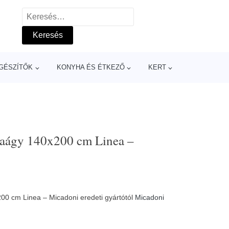
Keresés:
GÉSZÍTŐK
KONYHA ÉS ÉTKEZŐ
KERT
ciaágy 140x200 cm Linea –
200 cm Linea – Micadoni eredeti gyártótól
Micadoni