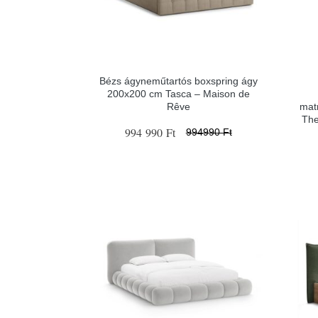
Bézs ágyneműtartós boxspring ágy
200x200 cm Tasca – Maison de
Rêve
mat
The
994 990 Ft
994990 Ft