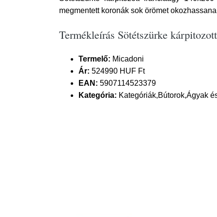
megmentett koronák sok örömet okozhassana
Termékleírás Sötétszürke kárpitozo
Termelő:
Micadoni
Ár:
524990 HUF Ft
EAN:
5907114523379
Kategória:
Kategóriák,Bútorok,Ágyak é