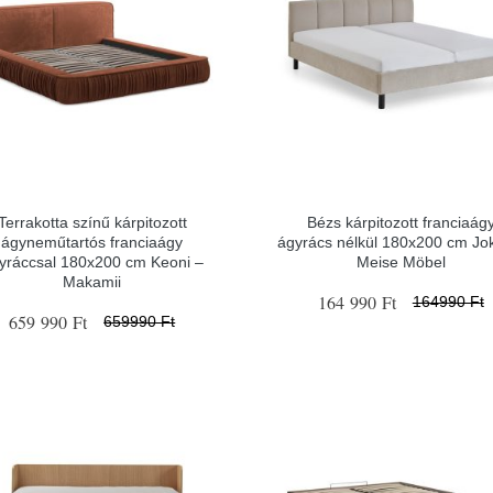
Terrakotta színű kárpitozott
Bézs kárpitozott franciaág
ágyneműtartós franciaágy
ágyrács nélkül 180x200 cm Jo
yráccsal 180x200 cm Keoni –
Meise Möbel
Makamii
164 990 Ft
164990 Ft
659 990 Ft
659990 Ft