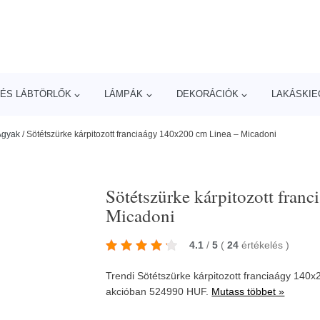
ÉS LÁBTÖRLŐK
LÁMPÁK
DEKORÁCIÓK
LAKÁSKIE
Ágyak
/
Sötétszürke kárpitozott franciaágy 140x200 cm Linea – Micadoni
Sötétszürke kárpitozott fran
Micadoni
4.1
/
5
(
24
értékelés
)
Trendi Sötétszürke kárpitozott franciaágy 140x
akcióban 524990 HUF.
Mutass többet »