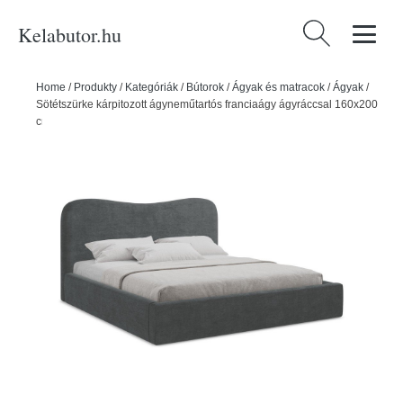
Kelabutor.hu
Keresés:
Home
/
Produkty
/
Kategóriák
/
Bútorok
/
Ágyak és matracok
/
Ágyak
/
Sötétszürke kárpitozott ágyneműtartós franciaágy ágyráccsal 160x200
cm Kahai – Makamii