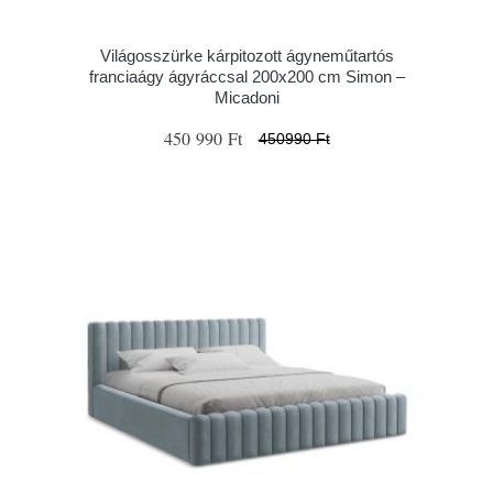
Világosszürke kárpitozott ágyneműtartós
franciaágy ágyráccsal 200x200 cm Simon –
Micadoni
450 990 Ft
450990 Ft