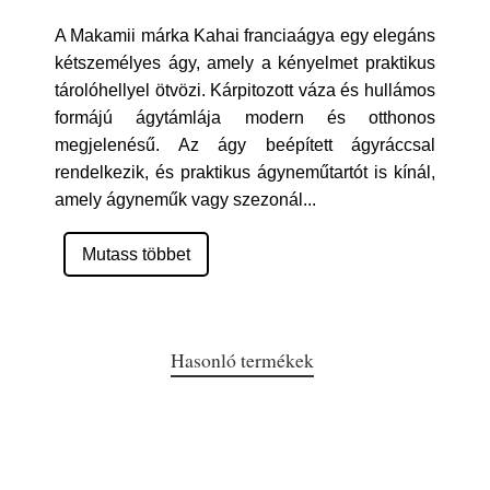
A Makamii márka Kahai franciaágya egy elegáns
kétszemélyes ágy, amely a kényelmet praktikus
tárolóhellyel ötvözi. Kárpitozott váza és hullámos
formájú ágytámlája modern és otthonos
megjelenésű. Az ágy beépített ágyráccsal
rendelkezik, és praktikus ágyneműtartót is kínál,
amely ágyneműk vagy szezonál
...
Mutass többet
Hasonló termékek