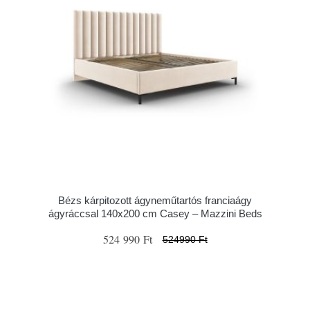
Bézs kárpitozott ágyneműtartós franciaágy
ágyráccsal 140x200 cm Casey – Mazzini Beds
524 990 Ft
524990 Ft