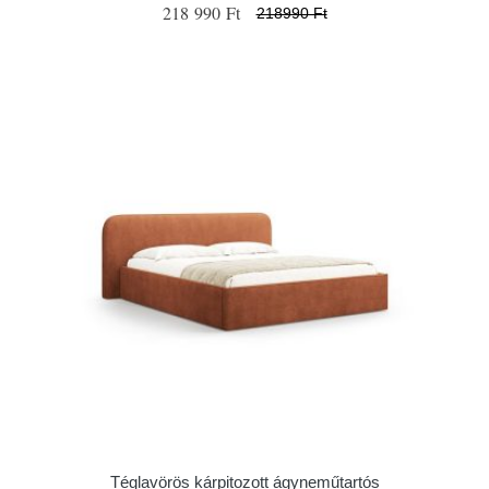
218 990 Ft
218990 Ft
Téglavörös kárpitozott ágyneműtartós