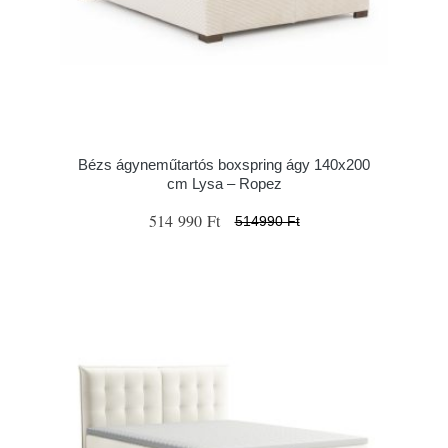
Bézs ágyneműtartós boxspring ágy 140x200
cm Lysa – Ropez
514 990 Ft
514990 Ft