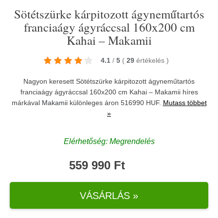
Sötétszürke kárpitozott ágyneműtartós
franciaágy ágyráccsal 160x200 cm
Kahai – Makamii
4.1
/
5
(
29
értékelés
)
Nagyon keresett Sötétszürke kárpitozott ágyneműtartós
franciaágy ágyráccsal 160x200 cm Kahai – Makamii híres
márkával
Makamii
különleges áron 516990 HUF.
Mutass többet
»
Elérhetőség: Megrendelés
559 990 Ft
VÁSÁRLÁS »