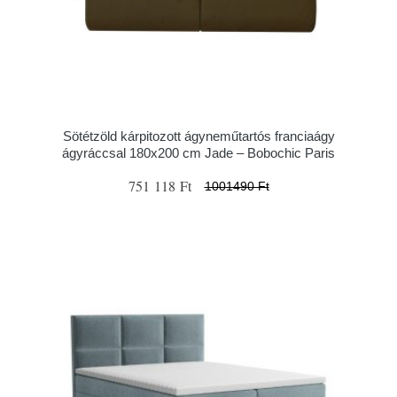
Sötétzöld kárpitozott ágyneműtartós franciaágy
ágyráccsal 180x200 cm Jade – Bobochic Paris
751 118 Ft
1001490 Ft