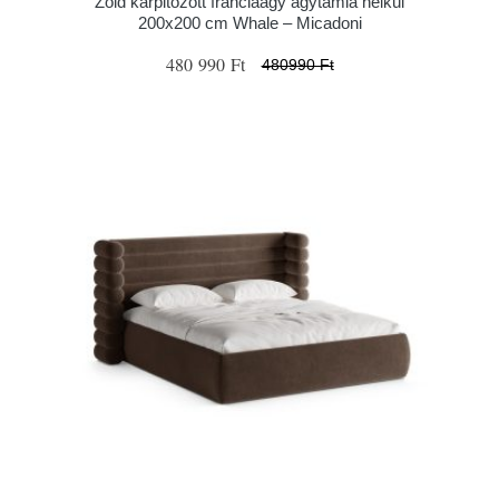
Zöld kárpitozott franciaágy ágytámla nélkül
200x200 cm Whale – Micadoni
480 990 Ft
480990 Ft