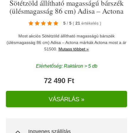
Sötétzöld állítható magasságú bárszék
(ülésmagasság 86 cm) Adisa – Actona
5
/
5
(
21
értékelés
)
Most akciós Sötétzöld állítható magasságú bárszék
(ülésmagasság 86 cm) Adisa – Actona márkák
Actona
most a ár
51500.
Mutass többet »
Elérhetőség: Raktáron > 5 db
72 490 Ft
VÁSÁRLÁS »
Ingyenes szállítás