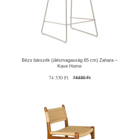
Bézs bárszék (ülésmagasság 65 cm) Zahara –
Kave Home
74 330 Ft
74330 Ft