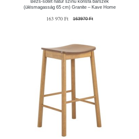
Bézs-sötét natúr színű kőrisfa bárszék
(ülésmagasság 65 cm) Granite – Kave Home
163 970 Ft
163970 Ft