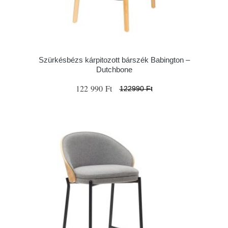
Szürkésbézs kárpitozott bárszék Babington –
Dutchbone
122 990 Ft
122990 Ft