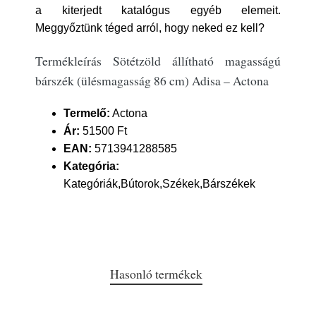
a kiterjedt katalógus egyéb elemeit.
Meggyőztünk téged arról, hogy neked ez kell?
Termékleírás Sötétzöld állítható magasságú
bárszék (ülésmagasság 86 cm) Adisa – Actona
Termelő:
Actona
Ár:
51500 Ft
EAN:
5713941288585
Kategória:
Kategóriák,Bútorok,Székek,Bárszékek
Hasonló termékek