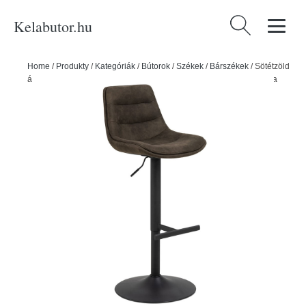
Kelabutor.hu
Keresés:
Home
/
Produkty
/
Kategóriák
/
Bútorok
/
Székek
/
Bárszékek
/
Sötétzöld
állítható magasságú bárszék (ülésmagasság 86 cm) Adisa – Actona