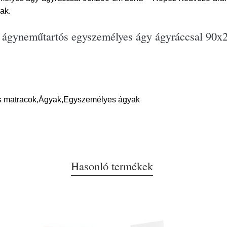
ak.
tt ágyneműtartós egyszemélyes ágy ágyráccsal 90
s matracok,Ágyak,Egyszemélyes ágyak
Hasonló termékek