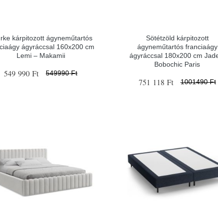
rke kárpitozott ágyneműtartós
Sötétzöld kárpitozott
nciaágy ágyráccsal 160x200 cm
ágyneműtartós franciaágy
Lemi – Makamii
ágyráccsal 180x200 cm Jad
Bobochic Paris
549 990 Ft
549990 Ft
751 118 Ft
1001490 Ft