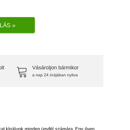
LÁS »
lt
Vásároljon bármikor
a nap 24 órájában nyitva
t kínálunk minden ügyfél számára. Egy ilyen