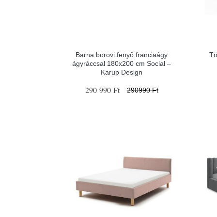
Barna borovi fenyő franciaágy
Tö
ágyráccsal 180x200 cm Social –
Karup Design
290 990 Ft
290990 Ft