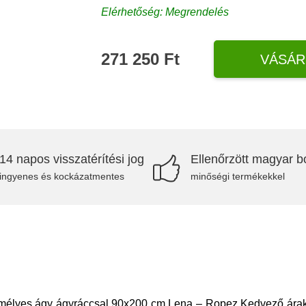
Elérhetőség: Megrendelés
271 250 Ft
VÁSÁR
14 napos visszatérítési jog
Ellenőrzött magyar bo
ingyenes és kockázatmentes
minőségi termékekkel
emélyes ágy ágyráccsal 90x200 cm Lena – Ropez Kedvező áraka