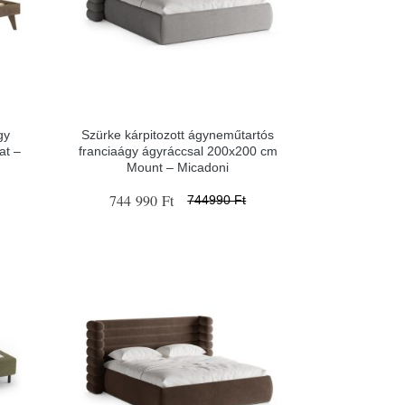
gy
Szürke kárpitozott ágyneműtartós
at –
franciaágy ágyráccsal 200x200 cm
Mount – Micadoni
744 990 Ft
744990 Ft