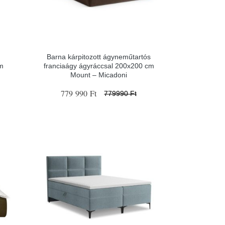
y
Barna kárpitozott ágyneműtartós
m
franciaágy ágyráccsal 200x200 cm
Mount – Micadoni
779 990 Ft
779990 Ft