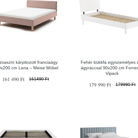
zsaszín kárpitozott franciaágy
Fehér bükkfa egyszemélyes 
0x200 cm Lena – Meise Möbel
ágyráccsal 90x200 cm Forres
Vipack
161 490 Ft
161490 Ft
179 990 Ft
179990 Ft