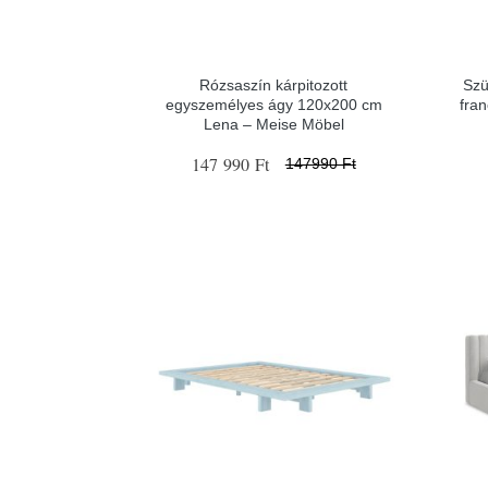
Rózsaszín kárpitozott
Szü
egyszemélyes ágy 120x200 cm
fra
Lena – Meise Möbel
147 990 Ft
147990 Ft