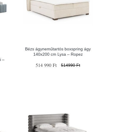
Bézs ágyneműtartós boxspring ágy
140x200 cm Lysa – Ropez
i –
514 990 Ft
514990 Ft