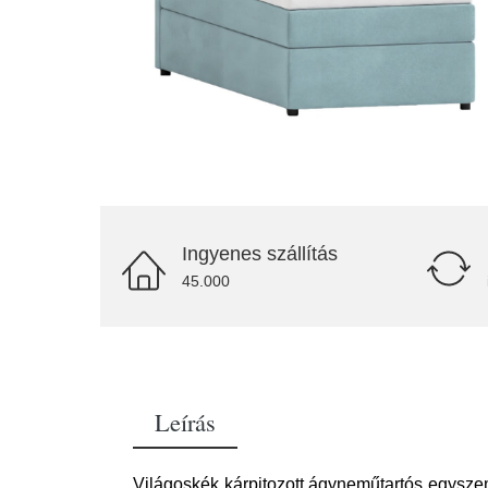
Ingyenes szállítás
45.000
Leírás
Világoskék kárpitozott ágyneműtartós egysz