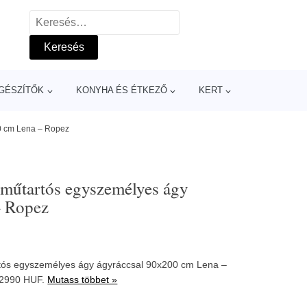
Keresés:
GÉSZÍTŐK
KONYHA ÉS ÉTKEZŐ
KERT
00 cm Lena – Ropez
eműtartós egyszemélyes ágy
– Ropez
rtós egyszemélyes ágy ágyráccsal 90x200 cm Lena –
62990 HUF.
Mutass többet »