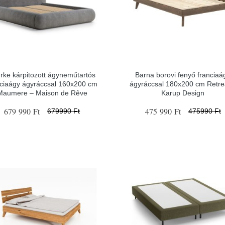
rke kárpitozott ágyneműtartós
Barna borovi fenyő franciaá
nciaágy ágyráccsal 160x200 cm
ágyráccsal 180x200 cm Retre
Maumere – Maison de Rêve
Karup Design
679 990 Ft
475 990 Ft
679990 Ft
475990 Ft