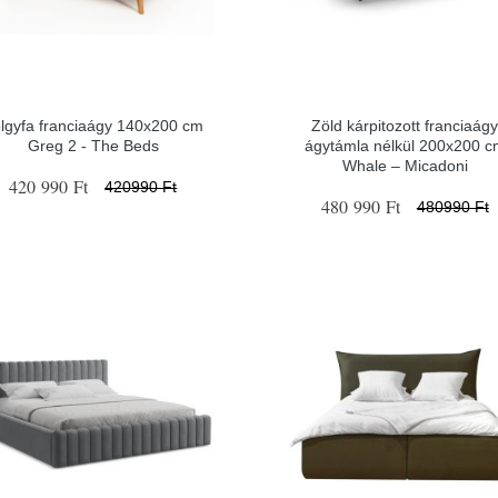
lgyfa franciaágy 140x200 cm
Zöld kárpitozott franciaág
Greg 2 - The Beds
ágytámla nélkül 200x200 c
Whale – Micadoni
420 990 Ft
420990 Ft
480 990 Ft
480990 Ft