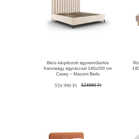
Bézs kárpitozott ágyneműtartós
Ró
franciaágy ágyráccsal 140x200 cm
14
Casey – Mazzini Beds
524 990 Ft
524990 Ft