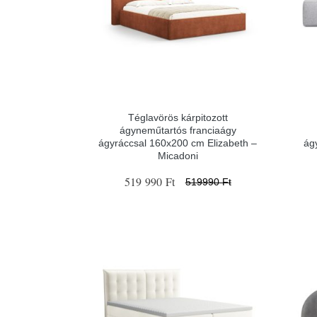
Téglavörös kárpitozott
ágyneműtartós franciaágy
ágyráccsal 160x200 cm Elizabeth –
ág
Micadoni
519 990 Ft
519990 Ft