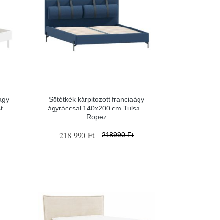
ágy
Sötétkék kárpitozott franciaágy
t –
ágyráccsal 140x200 cm Tulsa –
Ropez
218 990 Ft
218990 Ft