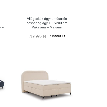
Világoskék ágyneműtartós
boxspring ágy 180x200 cm
e –
Pakalana – Makamii
719 990 Ft
719990 Ft