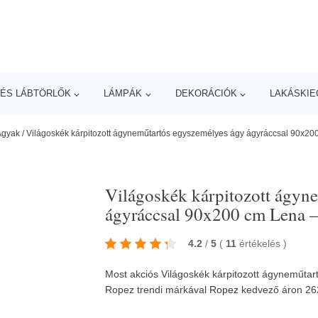
ÉS LÁBTÖRLŐK
LÁMPÁK
DEKORÁCIÓK
LAKÁSKIE
Ágyak
/
Világoskék kárpitozott ágyneműtartós egyszemélyes ágy ágyráccsal 90x2
Világoskék kárpitozott ágyn
ágyráccsal 90x200 cm Lena 
4.2
/
5
(
11
értékelés
)
Most akciós Világoskék kárpitozott ágyneműta
Ropez trendi márkával
Ropez
kedvező áron 2