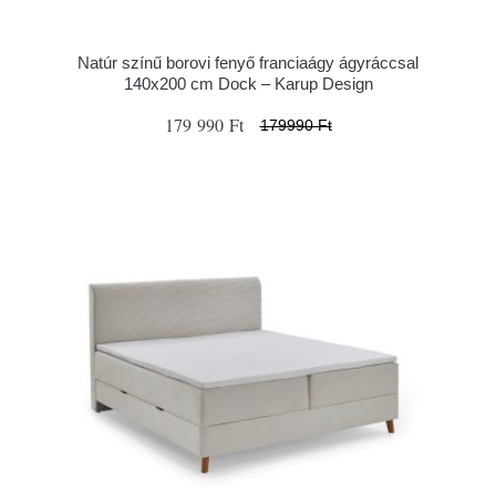
Natúr színű borovi fenyő franciaágy ágyráccsal
140x200 cm Dock – Karup Design
179 990 Ft
179990 Ft