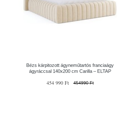
Bézs kárpitozott ágyneműtartós franciaágy
ágyráccsal 140x200 cm Carilla – ELTAP
454 990 Ft
454990 Ft