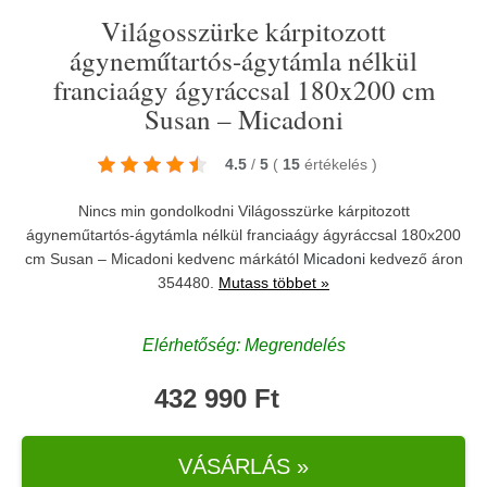
Világosszürke kárpitozott
ágyneműtartós-ágytámla nélkül
franciaágy ágyráccsal 180x200 cm
Susan – Micadoni
4.5
/
5
(
15
értékelés
)
Nincs min gondolkodni Világosszürke kárpitozott
ágyneműtartós-ágytámla nélkül franciaágy ágyráccsal 180x200
cm Susan – Micadoni kedvenc márkától
Micadoni
kedvező áron
354480.
Mutass többet »
Elérhetőség: Megrendelés
432 990 Ft
VÁSÁRLÁS »