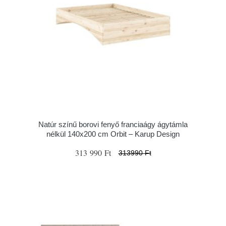
Natúr színű borovi fenyő franciaágy ágytámla
nélkül 140x200 cm Orbit – Karup Design
313 990 Ft
313990 Ft