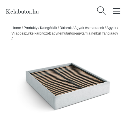
Kelabutor.hu
Keresés:
Home
/
Produkty
/
Kategóriák
/
Bútorok
/
Ágyak és matracok
/
Ágyak
/
Világosszürke kárpitozott ágyneműtartós-ágytámla nélkül franciaágy
ágyráccsal 180x200 cm Susan – Micadoni