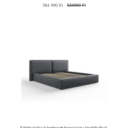
584 990 Ft
584990 Ft
Sötétszürke kárpitozott franciaágy tárolóhellyel,