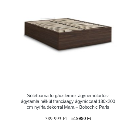
Sötétbarna forgácslemez ágyneműtartós-
ágytámla nélkül franciaágy ágyráccsal 180x200
cm nyírfa dekorral Mara – Bobochic Paris
389 993 Ft
519990 Ft