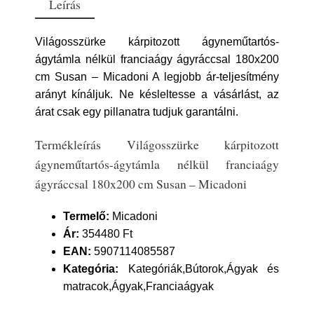
Leírás
Világosszürke kárpitozott ágyneműtartós-
ágytámla nélkül franciaágy ágyráccsal 180x200
cm Susan – Micadoni A legjobb ár-teljesítmény
arányt kínáljuk. Ne késleltesse a vásárlást, az
árat csak egy pillanatra tudjuk garantálni.
Termékleírás Világosszürke kárpitozott
ágyneműtartós-ágytámla nélkül franciaágy
ágyráccsal 180x200 cm Susan – Micadoni
Termelő:
Micadoni
Ár:
354480 Ft
EAN:
5907114085587
Kategória:
Kategóriák,Bútorok,Ágyak és
matracok,Ágyak,Franciaágyak