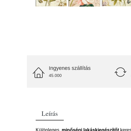
Ingyenes szállítás
45.000
Leírás
Különleges,
minőségi lakáskiegészítőt
keres