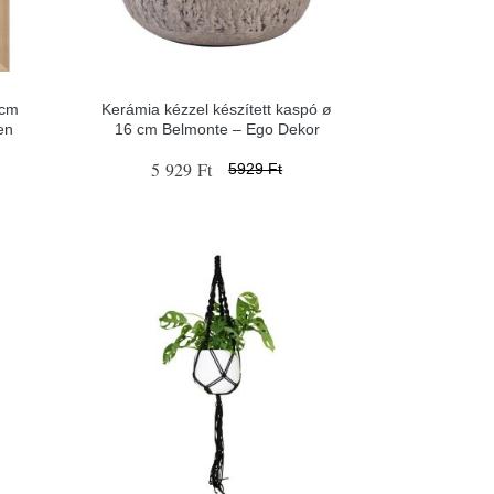
 cm
Kerámia kézzel készített kaspó ø
en
16 cm Belmonte – Ego Dekor
5 929 Ft
5929 Ft