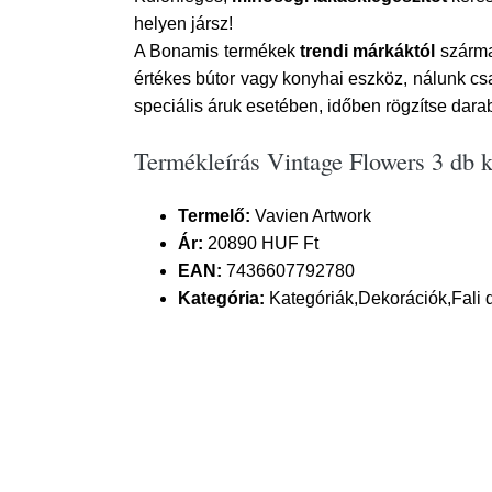
helyen jársz!
A Bonamis termékek
trendi márkáktól
szárma
értékes bútor vagy konyhai eszköz, nálunk c
speciális áruk esetében, időben rögzítse dara
Termékleírás Vintage Flowers 3 db k
Termelő:
Vavien Artwork
Ár:
20890 HUF Ft
EAN:
7436607792780
Kategória:
Kategóriák,Dekorációk,Fali 