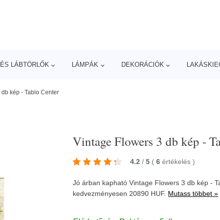
ÉS LÁBTÖRLŐK
LÁMPÁK
DEKORÁCIÓK
LAKÁSKIE
 db kép - Tablo Center
Vintage Flowers 3 db kép - T
4.2
/
5
(
6
értékelés
)
Jó árban kapható Vintage Flowers 3 db kép - 
kedvezményesen 20890 HUF.
Mutass többet »