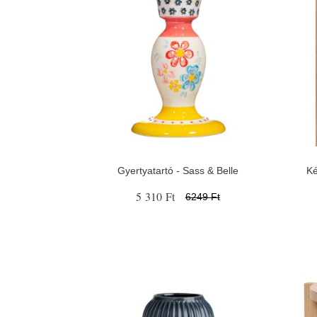
Gyertyatartó - Sass & Belle
Ké
5 310 Ft
6249 Ft