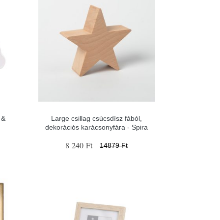
 &
Large csillag csúcsdísz fából,
dekorációs karácsonyfára - Spira
8 240 Ft
14879 Ft