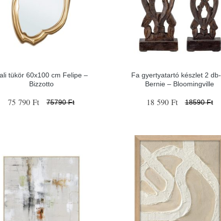
ali tükör 60x100 cm Felipe –
Fa gyertyatartó készlet 2 db
Bizzotto
Bernie – Bloomingville
75 790 Ft
18 590 Ft
75790 Ft
18590 Ft