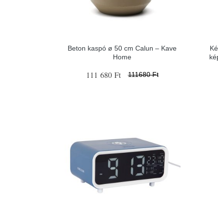
Beton kaspó ø 50 cm Calun – Kave
Ké
Home
ké
111 680 Ft
111680 Ft