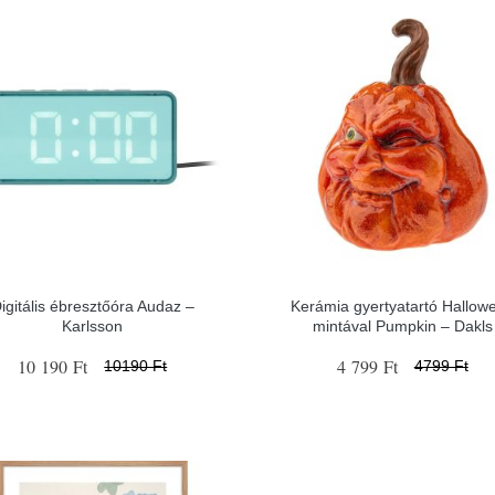
igitális ébresztőóra Audaz –
Kerámia gyertyatartó Hallow
Karlsson
mintával Pumpkin – Dakls
10 190 Ft
4 799 Ft
10190 Ft
4799 Ft