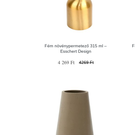
Fém növénypermetező 315 ml –
F
Esschert Design
4 269 Ft
4269 Ft