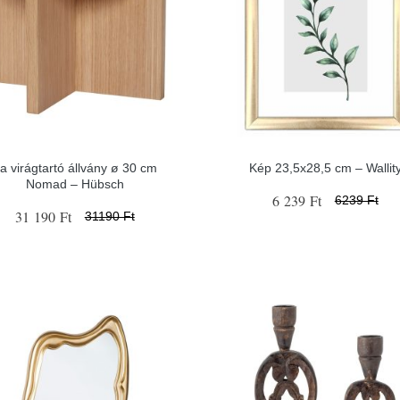
a virágtartó állvány ø 30 cm
Kép 23,5x28,5 cm – Wallit
Nomad – Hübsch
6 239 Ft
6239 Ft
31 190 Ft
31190 Ft