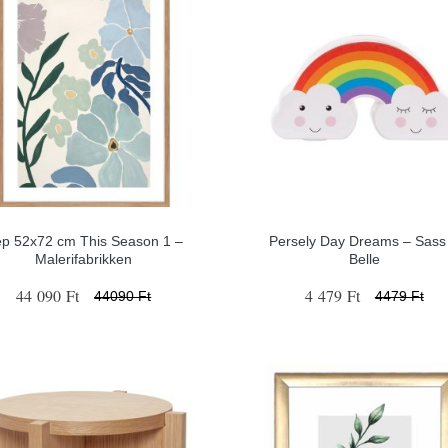
p 52x72 cm This Season 1 –
Persely Day Dreams – Sass
Malerifabrikken
Belle
44 090 Ft
4 479 Ft
44090 Ft
4479 Ft