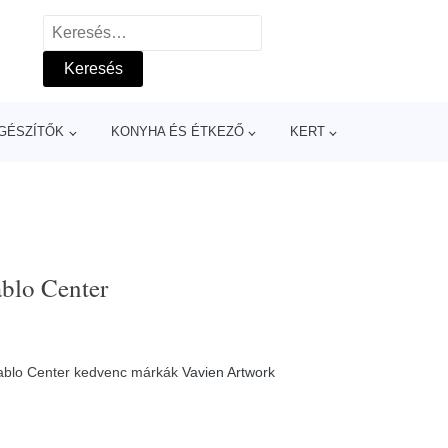
Keresés:
GÉSZÍTŐK
KONYHA ÉS ÉTKEZŐ
KERT
ablo Center
Tablo Center kedvenc márkák
Vavien Artwork