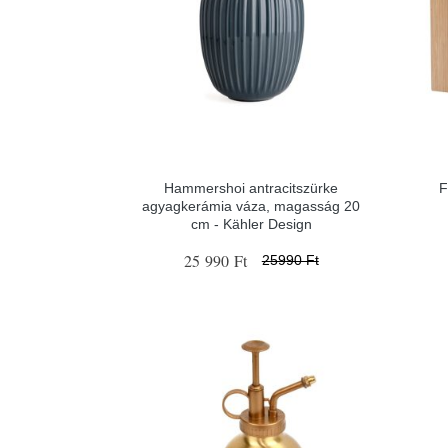
Hammershoi antracitszürke
F
agyagkerámia váza, magasság 20
cm - Kähler Design
25 990 Ft
25990 Ft