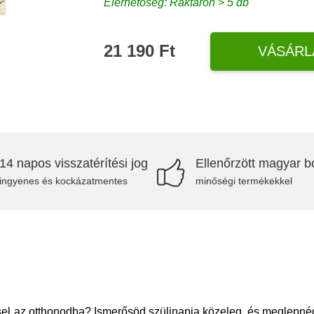
Elérhetőség: Raktáron > 5 db
21 190 Ft
VÁSÁRL
14 napos visszatérítési jog
Ellenőrzött magyar bo
ingyenes és kockázatmentes
minőségi termékekkel
el az otthonodba? Ismerősöd szülinapja közeleg, és meglepnéd