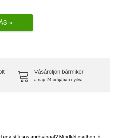
ÁS »
lt
Vásároljon bármikor
a nap 24 órájában nyitva
 egy stílusos aprósággal? Mindkét esetben jó