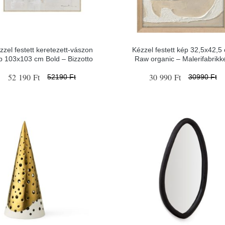
zzel festett keretezett-vászon
Kézzel festett kép 32,5x42,5
p 103x103 cm Bold – Bizzotto
Raw organic – Malerifabrikk
52 190 Ft
30 990 Ft
52190 Ft
30990 Ft