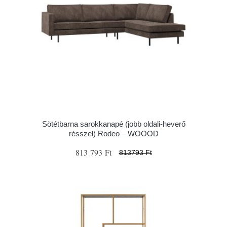
Sötétbarna sarokkanapé (jobb oldali-heverő
résszel) Rodeo – WOOOD
813 793 Ft
813793 Ft