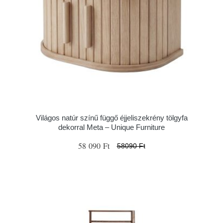
Világos natúr színű függő éjjeliszekrény tölgyfa
dekorral Meta – Unique Furniture
58 090 Ft
58090 Ft