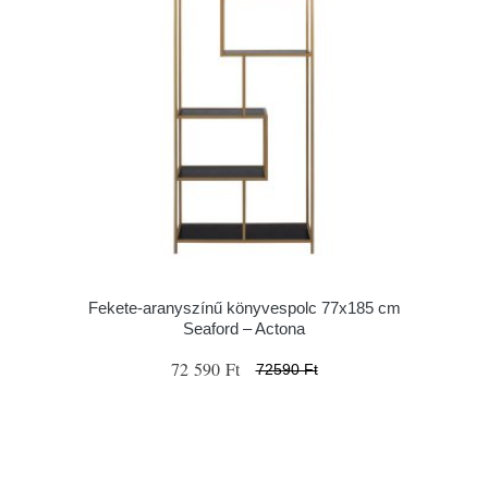
Fekete-aranyszínű könyvespolc 77x185 cm
Seaford – Actona
72 590 Ft
72590 Ft