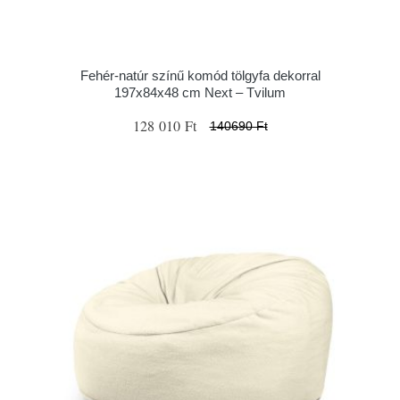
Fehér-natúr színű komód tölgyfa dekorral
197x84x48 cm Next – Tvilum
128 010 Ft
140690 Ft