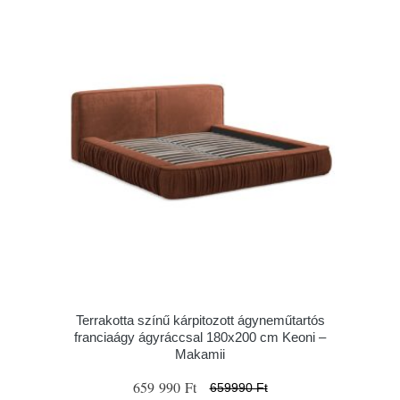
Terrakotta színű kárpitozott ágyneműtartós
franciaágy ágyráccsal 180x200 cm Keoni –
Makamii
659 990 Ft
659990 Ft