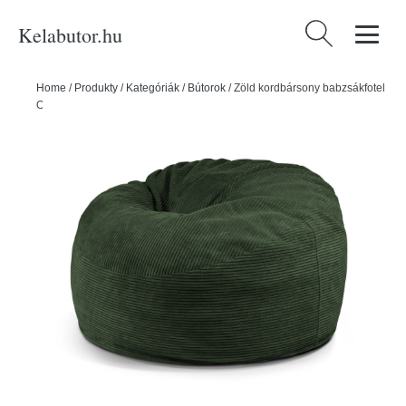
Kelabutor.hu
Keresés:
Home
/
Produkty
/
Kategóriák
/
Bútorok
/
Zöld kordbársony babzsákfotel
Om 110 – SLOWDOWN