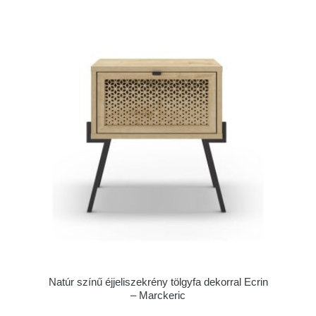
Natúr színű éjjeliszekrény tölgyfa dekorral Ecrin
– Marckeric