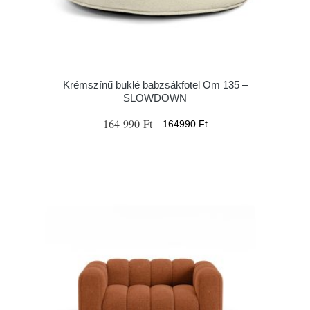
Krémszínű buklé babzsákfotel Om 135 –
SLOWDOWN
164 990 Ft
164990 Ft