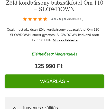
Zöld kordbársony babzsákfotel Om 110
– SLOWDOWN
4.9
/
5
(
9
értékelés
)
Csak most akciósan Zöld kordbársony babzsákfotel Om 110 –
SLOWDOWN ismert gyártótól
SLOWDOWN
kedvező áron
123990 HUF.
Mutass többet »
Elérhetőség: Megrendelés
125 990 Ft
VÁSÁRLÁS »
Ingyenes szállítás