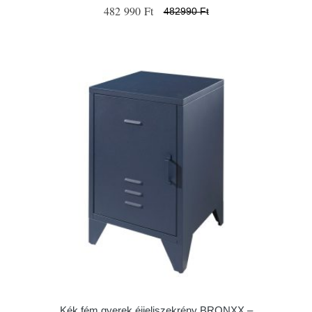
482 990 Ft
482990 Ft
Kék fém gyerek éjjeliszekrény BRONXX –