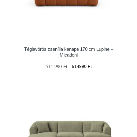
Téglavörös zsenília kanapé 170 cm Lupine –
Micadoni
514 990 Ft
514990 Ft