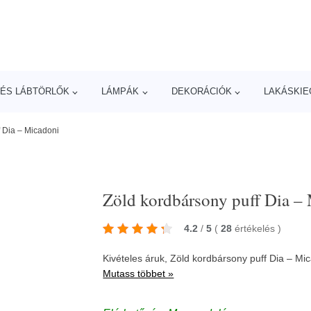
ÉS LÁBTÖRLŐK
LÁMPÁK
DEKORÁCIÓK
LAKÁSKIE
f Dia – Micadoni
Zöld kordbársony puff Dia –
4.2
/
5
(
28
értékelés
)
Kivételes áruk, Zöld kordbársony puff Dia – Mi
Mutass többet »