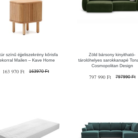
úr színű éjjeliszekrény kőrisfa
Zöld bársony kinyitható-
ekorral Mailen – Kave Home
tárolóhelyes sarokkanapé Tona
Cosmopolitan Design
163 970 Ft
163970 Ft
797 990 Ft
797990 Ft