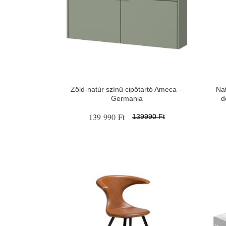
Zöld-natúr színű cipőtartó Ameca –
Nat
Germania
d
139 990 Ft
139990 Ft