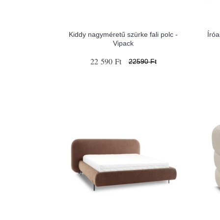
Kiddy nagyméretű szürke fali polc -
Író
Vipack
22 590 Ft
22590 Ft