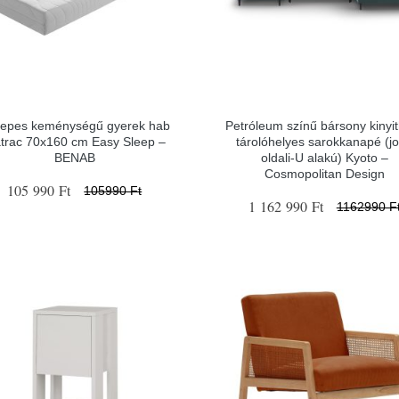
epes keménységű gyerek hab
Petróleum színű bársony kinyi
trac 70x160 cm Easy Sleep –
tárolóhelyes sarokkanapé (j
BENAB
oldali-U alakú) Kyoto –
Cosmopolitan Design
105 990 Ft
105990 Ft
1 162 990 Ft
1162990 F