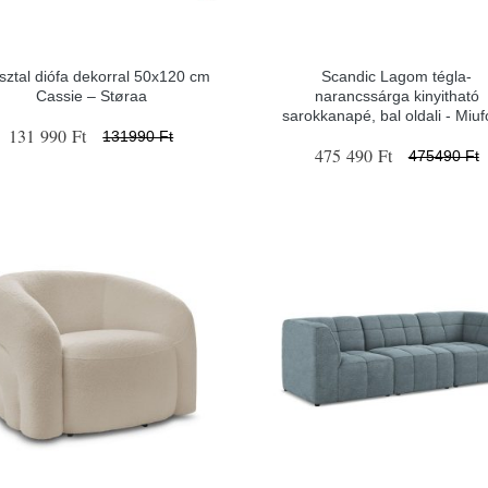
asztal diófa dekorral 50x120 cm
Scandic Lagom tégla-
Cassie – Støraa
narancssárga kinyitható
sarokkanapé, bal oldali - Miu
131 990 Ft
131990 Ft
475 490 Ft
475490 Ft