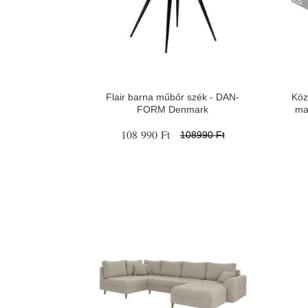
Flair barna műbőr szék - ​​​​​DAN-
Köz
FORM Denmark
ma
108 990 Ft
108990 Ft