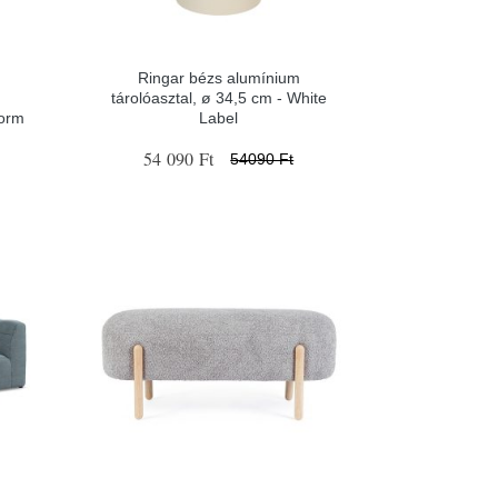
Ringar bézs alumínium
tárolóasztal, ø 34,5 cm - White
form
Label
54 090 Ft
54090 Ft