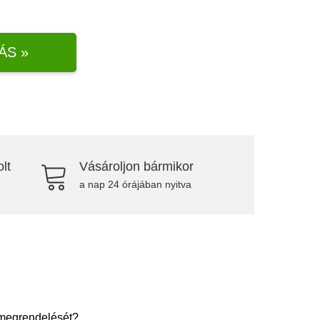
ÁS »
lt
Vásároljon bármikor
a nap 24 órájában nyitva
 megrendelését?