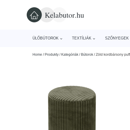
Kelabutor.hu
ÜLŐBÚTOROK
TEXTÍLIÁK
SZŐNYEGEK 
Home
/
Produkty
/
Kategóriák
/
Bútorok
/
Zöld kordbársony puf