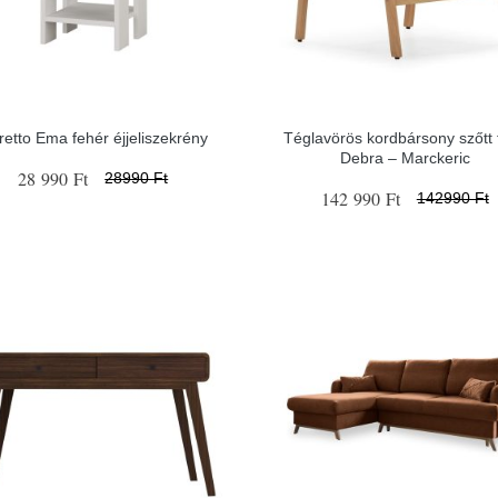
etto Ema fehér éjjeliszekrény
Téglavörös kordbársony szőtt f
Debra – Marckeric
28 990 Ft
28990 Ft
142 990 Ft
142990 Ft