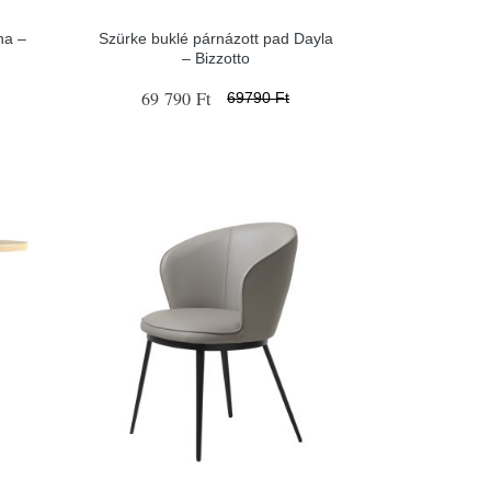
ha –
Szürke buklé párnázott pad Dayla
– Bizzotto
69 790 Ft
69790 Ft