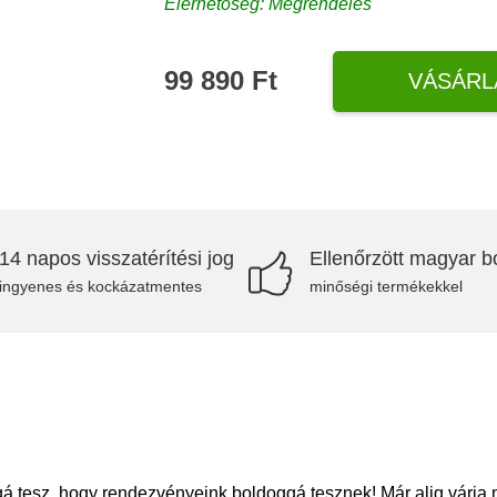
Elérhetőség: Megrendelés
99 890 Ft
VÁSÁRL
14 napos visszatérítési jog
Ellenőrzött magyar bo
ingyenes és kockázatmentes
minőségi termékekkel
gá tesz, hogy rendezvényeink boldoggá tesznek! Már alig várja