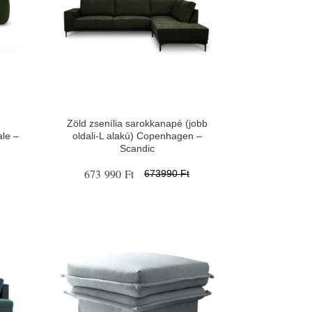
Zöld zsenília sarokkanapé (jobb
le –
oldali-L alakú) Copenhagen –
Scandic
673 990 Ft
673990 Ft