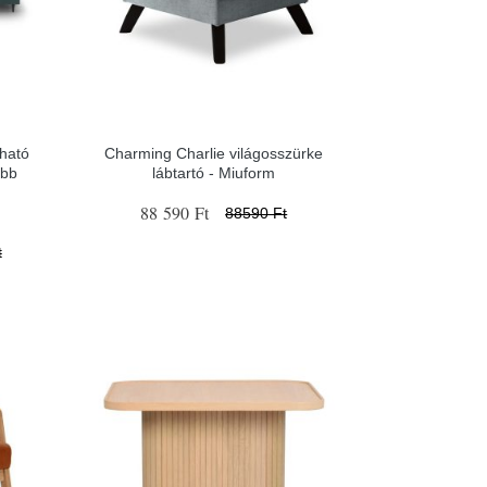
tható
Charming Charlie világosszürke
obb
lábtartó - Miuform
88 590 Ft
88590 Ft
t