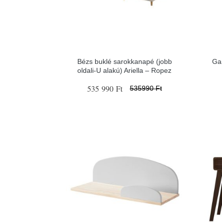
Bézs buklé sarokkanapé (jobb
Gar
oldali-U alakú) Ariella – Ropez
535 990 Ft
535990 Ft