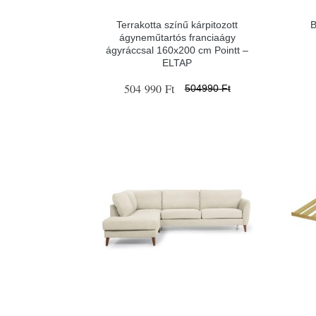
Terrakotta színű kárpitozott
B
ágyneműtartós franciaágy
ágyráccsal 160x200 cm Pointt –
ELTAP
504 990 Ft
504990 Ft