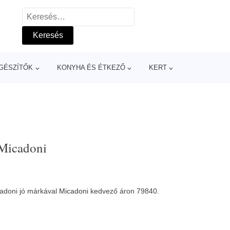
Keresés:
GÉSZÍTŐK
KONYHA ÉS ÉTKEZŐ
KERT
 Micadoni
cadoni jó márkával
Micadoni
kedvező áron 79840.