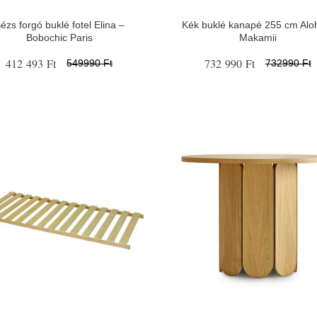
ézs forgó buklé fotel Elina –
Kék buklé kanapé 255 cm Alo
Bobochic Paris
Makamii
412 493 Ft
732 990 Ft
549990 Ft
732990 Ft