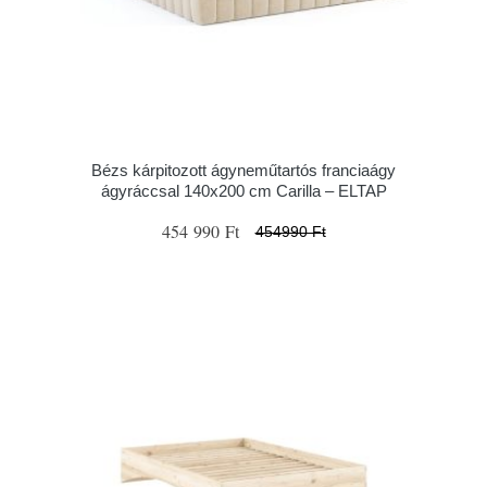
Bézs kárpitozott ágyneműtartós franciaágy
ágyráccsal 140x200 cm Carilla – ELTAP
454 990 Ft
454990 Ft