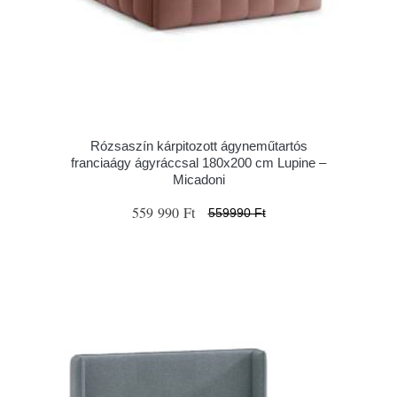
Rózsaszín kárpitozott ágyneműtartós
franciaágy ágyráccsal 180x200 cm Lupine –
Micadoni
559 990 Ft
559990 Ft