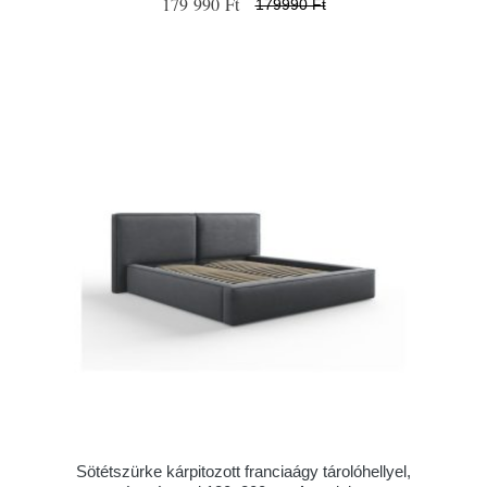
179 990 Ft
179990 Ft
Sötétszürke kárpitozott franciaágy tárolóhellyel,