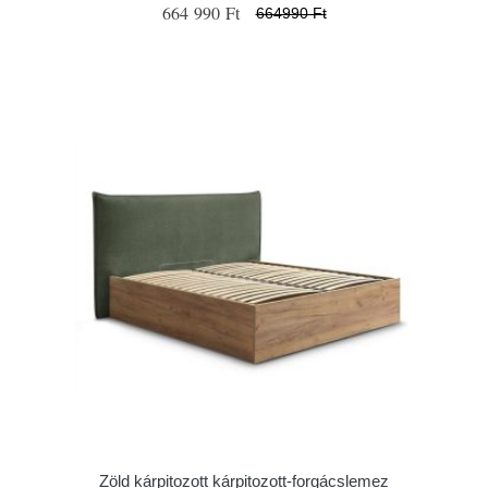
664 990 Ft
664990 Ft
Zöld kárpitozott kárpitozott-forgácslemez