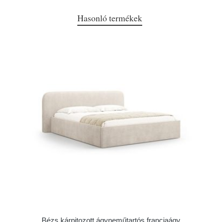
Hasonló termékek
Bézs kárpitozott ágyneműtartós franciaágy