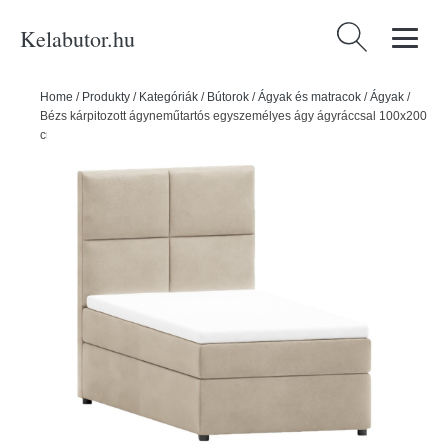
Kelabutor.hu
Keresés:
Home
/
Produkty
/
Kategóriák
/
Bútorok
/
Ágyak és matracok
/
Ágyak
/
Bézs kárpitozott ágyneműtartós egyszemélyes ágy ágyráccsal 100x200
cm Lena – Ropez