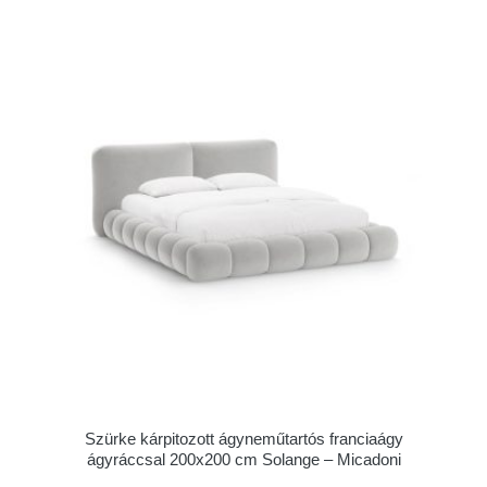
Szürke kárpitozott ágyneműtartós franciaágy
ágyráccsal 200x200 cm Solange – Micadoni