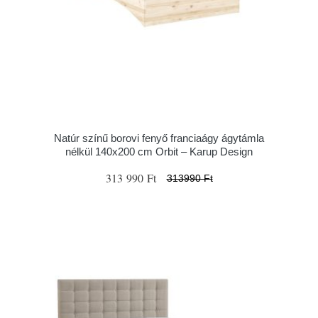
Natúr színű borovi fenyő franciaágy ágytámla
nélkül 140x200 cm Orbit – Karup Design
313 990 Ft
313990 Ft