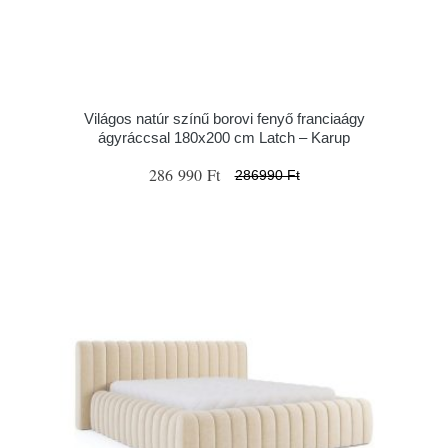
Világos natúr színű borovi fenyő franciaágy
ágyráccsal 180x200 cm Latch – Karup
286 990 Ft
286990 Ft