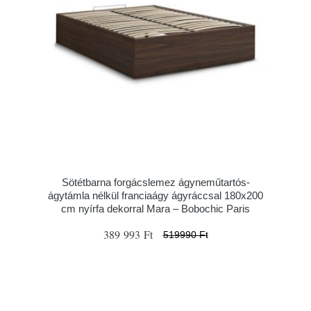
Sötétbarna forgácslemez ágyneműtartós-
ágytámla nélkül franciaágy ágyráccsal 180x200
cm nyírfa dekorral Mara – Bobochic Paris
389 993 Ft
519990 Ft