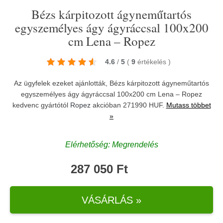
Bézs kárpitozott ágyneműtartós
egyszemélyes ágy ágyráccsal 100x200
cm Lena – Ropez
4.6
/
5
(
9
értékelés
)
Az ügyfelek ezeket ajánlották, Bézs kárpitozott ágyneműtartós
egyszemélyes ágy ágyráccsal 100x200 cm Lena – Ropez
kedvenc gyártótól
Ropez
akcióban 271990 HUF.
Mutass többet
»
Elérhetőség: Megrendelés
287 050 Ft
VÁSÁRLÁS »