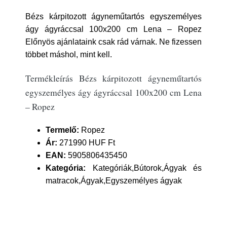
Bézs kárpitozott ágyneműtartós egyszemélyes
ágy ágyráccsal 100x200 cm Lena – Ropez
Előnyös ajánlataink csak rád várnak. Ne fizessen
többet máshol, mint kell.
Termékleírás Bézs kárpitozott ágyneműtartós
egyszemélyes ágy ágyráccsal 100x200 cm Lena
– Ropez
Termelő:
Ropez
Ár:
271990 HUF Ft
EAN:
5905806435450
Kategória:
Kategóriák,Bútorok,Ágyak és
matracok,Ágyak,Egyszemélyes ágyak