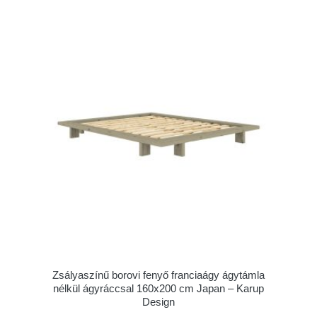
Zsályaszínű borovi fenyő franciaágy ágytámla
nélkül ágyráccsal 160x200 cm Japan – Karup
Design