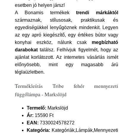
esetben jó helyen jársz!
A Bonamis termékek
trendi márkáktól
származnak, stílusosak, praktikusak és
egyediségükkel lenyűgöznek mindenkit. Legyen
az egy apró kiegészítő, egy értékes bútor vagy
konyhai eszköz, nálunk csak
megbízható
darabokat
találsz. Felhívjuk figyelmét, hogy az
ajánlat korlátozott. Az internetes vásárlás ismét
előnyösebb, mint egy magasabb árú
téglaüzletben.
Termékleírás Tribe fehér mennyezeti
függőlámpa - Markslöjd
Termelő:
Markslöjd
Ár:
15590 Ft
EAN:
7330024578272
Kategória:
Kategóriák,Lámpák,Mennyezeti