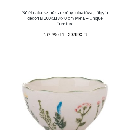
Sötét natúr színű szekrény tolóajtóval, tölgyfa
dekorral 100x118x40 cm Meta – Unique
Furniture
207 990 Ft
207990 Ft