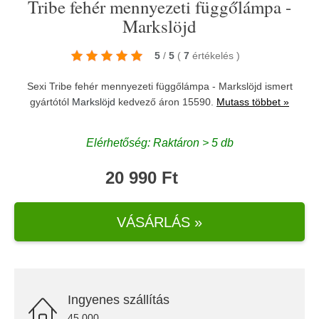
Tribe fehér mennyezeti függőlámpa -
Markslöjd
5
/
5
(
7
értékelés
)
Sexi Tribe fehér mennyezeti függőlámpa - Markslöjd ismert
gyártótól
Markslöjd
kedvező áron 15590.
Mutass többet »
Elérhetőség: Raktáron > 5 db
20 990 Ft
VÁSÁRLÁS »
Ingyenes szállítás
45.000