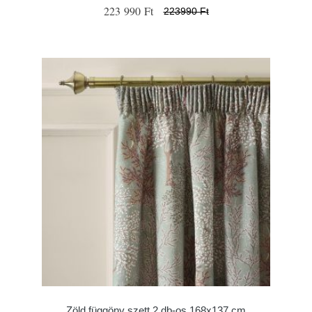
223 990 Ft
223990 Ft
Zöld függöny szett 2 db-os 168x137 cm