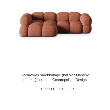
Téglavörös sarokkanapé (bal oldali-heverő
résszel) Loretto – Cosmopolitan Design
831 990 Ft
831990 Ft