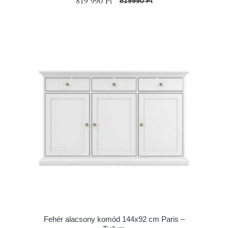
819 990 Ft
819990 Ft
Fehér alacsony komód 144x92 cm Paris –