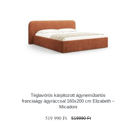
Téglavörös kárpitozott ágyneműtartós
franciaágy ágyráccsal 160x200 cm Elizabeth –
Micadoni
519 990 Ft
519990 Ft