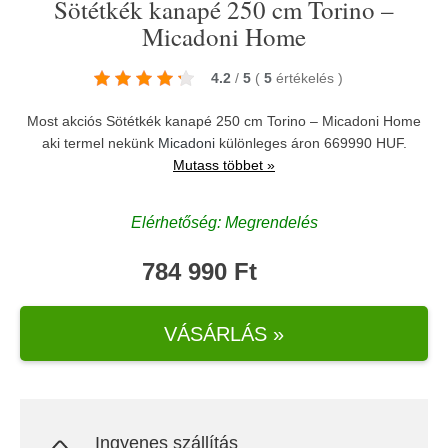
Sötétkék kanapé 250 cm Torino –
Micadoni Home
4.2
/
5
(
5
értékelés
)
Most akciós Sötétkék kanapé 250 cm Torino – Micadoni Home
aki termel nekünk
Micadoni
különleges áron 669990 HUF.
Mutass többet »
Elérhetőség: Megrendelés
784 990 Ft
VÁSÁRLÁS »
Ingyenes szállítás