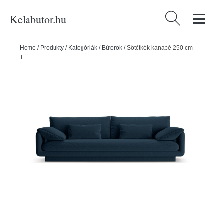
Kelabutor.hu
Keresés:
Home
/
Produkty
/
Kategóriák
/
Bútorok
/
Sötétkék kanapé 250 cm
Torino – Micadoni Home