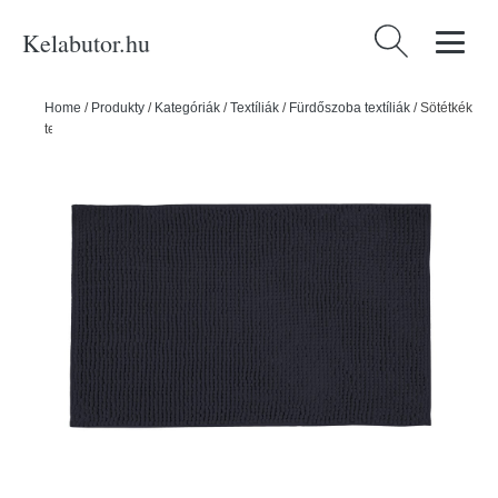
Kelabutor.hu
Keresés:
Home
/
Produkty
/
Kategóriák
/
Textíliák
/
Fürdőszoba textíliák
/
Sötétkék
textil fürdőszobai kilépő 50x80 cm Chenille – Allstar