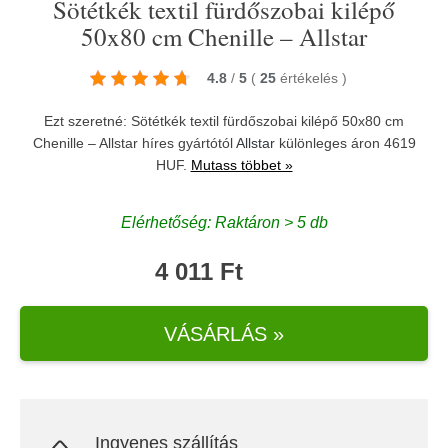
Sötétkék textil fürdőszobai kilépő
50x80 cm Chenille – Allstar
4.8
/
5
(
25
értékelés
)
Ezt szeretné: Sötétkék textil fürdőszobai kilépő 50x80 cm
Chenille – Allstar híres gyártótól
Allstar
különleges áron 4619
HUF.
Mutass többet »
Elérhetőség: Raktáron > 5 db
4 011 Ft
VÁSÁRLÁS »
Ingyenes szállítás