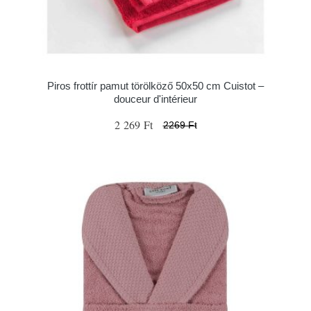
Piros frottír pamut törölköző 50x50 cm Cuistot –
douceur d'intérieur
2 269 Ft
2269 Ft