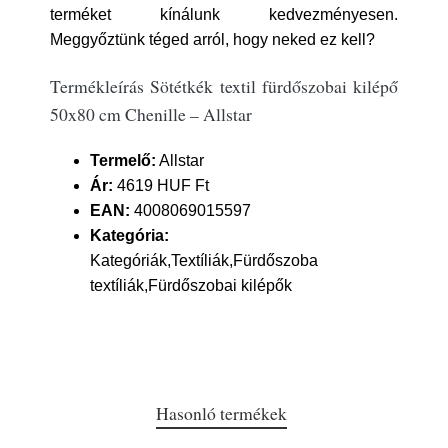
terméket kínálunk kedvezményesen.
Meggyőztünk téged arról, hogy neked ez kell?
Termékleírás Sötétkék textil fürdőszobai kilépő
50x80 cm Chenille – Allstar
Termelő:
Allstar
Ár:
4619 HUF Ft
EAN:
4008069015597
Kategória:
Kategóriák,Textíliák,Fürdőszoba
textíliák,Fürdőszobai kilépők
Hasonló termékek