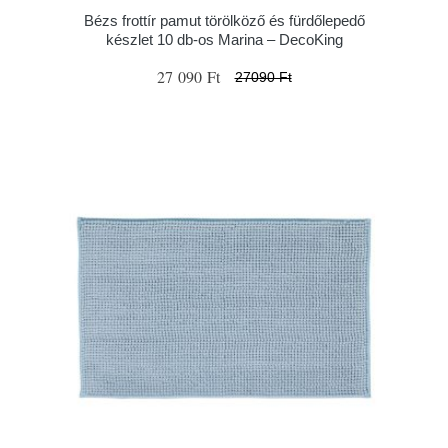
Bézs frottír pamut törölköző és fürdőlepedő
készlet 10 db-os Marina – DecoKing
27 090 Ft
27090 Ft