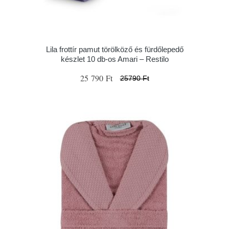
Lila frottír pamut törölköző és fürdőlepedő
készlet 10 db-os Amari – Restilo
25 790 Ft
25790 Ft