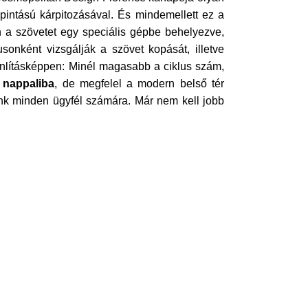
pintású kárpitozásával. És mindemellett ez a
 a szövetet egy speciális gépbe behelyezve,
sonként vizsgálják a szövet kopását, illetve
nlításképpen: Minél magasabb a ciklus szám,
ú nappaliba
, de megfelel a modern belső tér
unk minden ügyfél számára. Már nem kell jobb