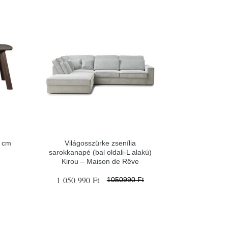
0 cm
Világosszürke zsenília
sarokkanapé (bal oldali-L alakú)
Kirou – Maison de Rêve
1 050 990 Ft
1050990 Ft