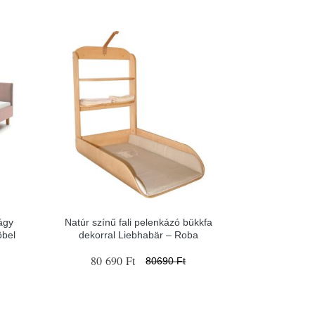
ágy
Natúr színű fali pelenkázó bükkfa
bel
dekorral Liebhabär – Roba
80 690 Ft
80690 Ft