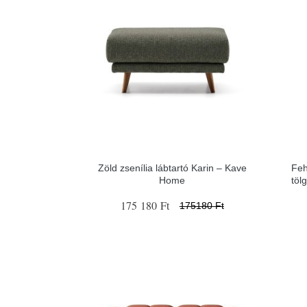
Zöld zsenília lábtartó Karin – Kave
Feh
Home
töl
175 180 Ft
175180 Ft