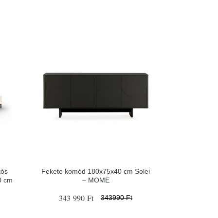
tós
Fekete komód 180x75x40 cm Solei
0 cm
– MOME
343 990 Ft
343990 Ft