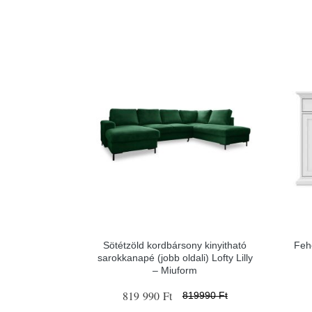
Sötétzöld kordbársony kinyitható
Feh
sarokkanapé (jobb oldali) Lofty Lilly
– Miuform
819 990 Ft
819990 Ft