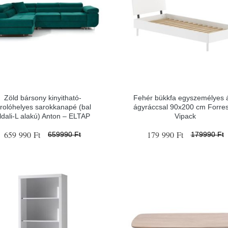
Zöld bársony kinyitható-
Fehér bükkfa egyszemélyes 
árolóhelyes sarokkanapé (bal
ágyráccsal 90x200 cm Forres
ldali-L alakú) Anton – ELTAP
Vipack
659 990 Ft
179 990 Ft
659990 Ft
179990 Ft