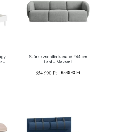
ágy
Szürke zsenília kanapé 244 cm
t –
Lani – Makamii
654 990 Ft
654990 Ft