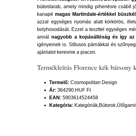
bútordarab, amely mindig pihenésre csábít j
kanapé
magas Martindale-értékkel büszké
azzal egységes nyomás alatt körkörös, illet
bolyhosodását. Ezzel a teszttel egységes m
annál
nagyobb a kopásállóság és így az é
igényeinek is. Stílusos párnákkal és szőnye
ajánlatot keresnie a piacon.
Termékleírás Florence kék bársony
Termelő:
Cosmopolitan Design
Ár:
364290 HUF Ft
EAN:
5903614524458
Kategória:
Kategóriák,Bútorok,Ülőgarn