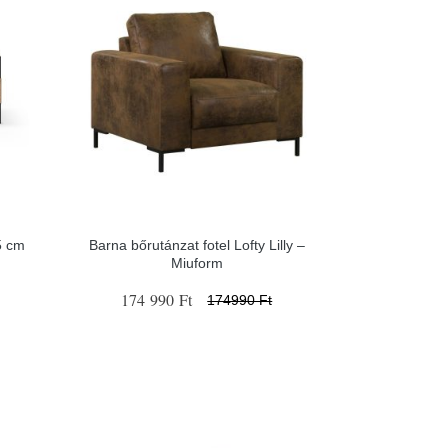
5 cm
Barna bőrutánzat fotel Lofty Lilly –
Miuform
174 990 Ft
174990 Ft