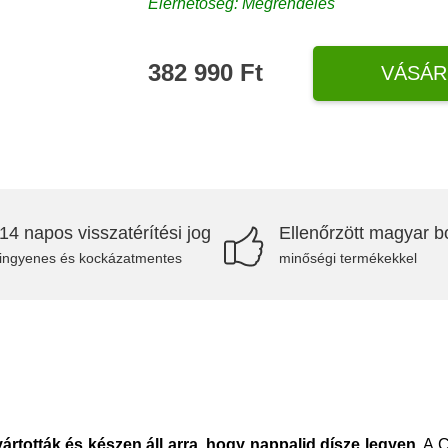
Elérhetőség: Megrendelés
382 990 Ft
VÁSÁR
14 napos visszatérítési jog
Ellenőrzött magyar bo
ingyenes és kockázatmentes
minőségi termékekkel
rtották és készen áll arra, hogy nappalid dísze legyen.
A C