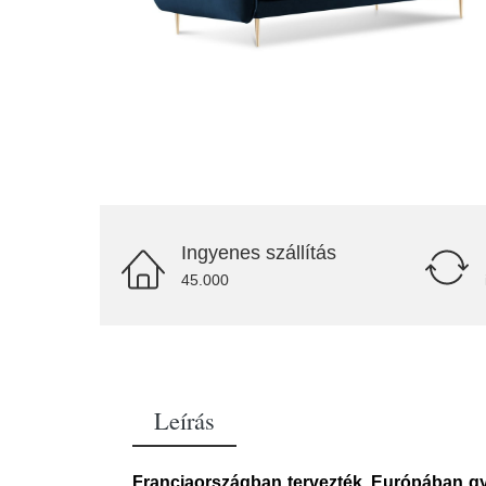
Ingyenes szállítás
45.000
Leírás
Franciaországban tervezték, Európában gyá