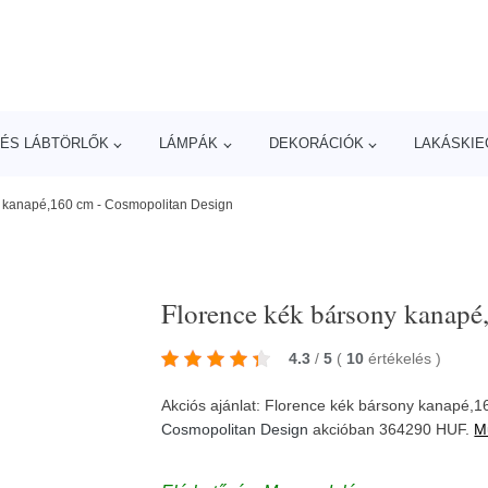
ÉS LÁBTÖRLŐK
LÁMPÁK
DEKORÁCIÓK
LAKÁSKIE
y kanapé,160 cm - Cosmopolitan Design
Florence kék bársony kanapé
4.3
/
5
(
10
értékelés
)
Akciós ajánlat: Florence kék bársony kanapé,
Cosmopolitan Design
akcióban 364290 HUF.
M