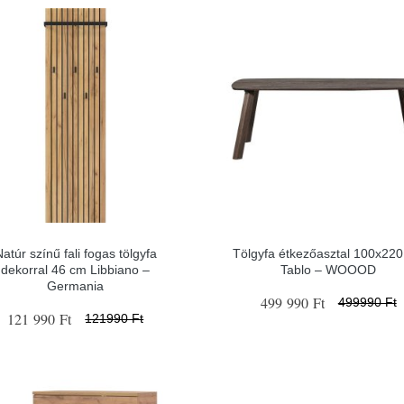
atúr színű fali fogas tölgyfa
Tölgyfa étkezőasztal 100x22
dekorral 46 cm Libbiano –
Tablo – WOOOD
Germania
499 990 Ft
499990 Ft
121 990 Ft
121990 Ft