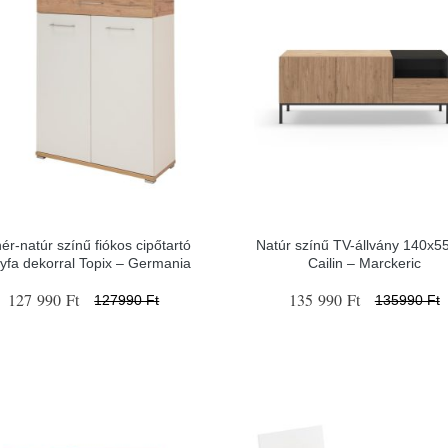
ér-natúr színű fiókos cipőtartó
Natúr színű TV-állvány 140x5
gyfa dekorral Topix – Germania
Cailin – Marckeric
127 990 Ft
135 990 Ft
127990 Ft
135990 Ft