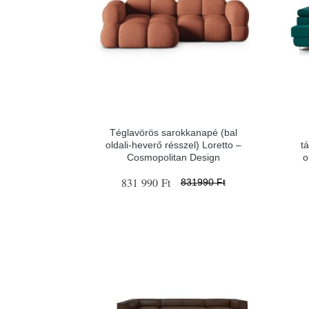
Téglavörös sarokkanapé (bal
oldali-heverő résszel) Loretto –
t
Cosmopolitan Design
o
831 990 Ft
831990 Ft