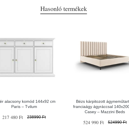
Hasonló termékek
ér alacsony komód 144x92 cm
Bézs kárpitozott ágyneműtar
Paris – Tvilum
franciaágy ágyráccsal 140x20
Casey – Mazzini Beds
217 480 Ft
238990 Ft
524 990 Ft
524990 Ft