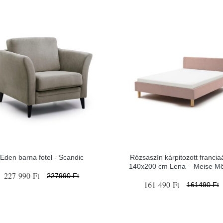
Eden barna fotel - Scandic
Rózsaszín kárpitozott francia
140x200 cm Lena – Meise Mö
227 990 Ft
227990 Ft
161 490 Ft
161490 Ft