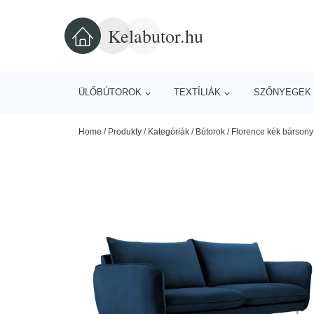
Kelabutor.hu
ÜLŐBÚTOROK
TEXTÍLIÁK
SZŐNYEGEK 
Home
/
Produkty
/
Kategóriák
/
Bútorok
/
Florence kék bárson