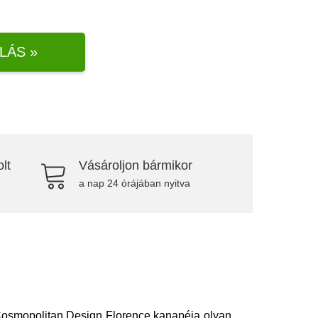
LÁS »
lt
Vásároljon bármikor
a nap 24 órájában nyitva
osmopolitan Design Florence kanapéja olyan