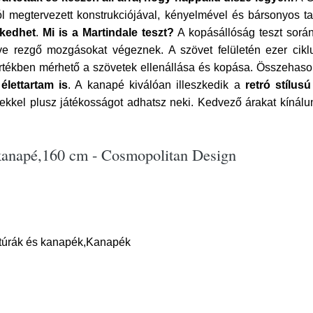
ól megtervezett konstrukciójával, kényelmével és bársonyos ta
lkedhet
.
Mi is a Martindale teszt?
A kopásállóság teszt során
ve rezgő mozgásokat végeznek. A szövet felületén ezer ciklu
értékben mérhető a szövetek ellenállása és kopása. Összehaso
lettartam is
. A kanapé kiválóan illeszkedik a
retró stílus
gekkel plusz játékosságot adhatsz neki. Kedvező árakat kínál
 kanapé,160 cm - Cosmopolitan Design
itúrák és kanapék,Kanapék