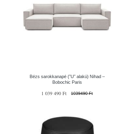
Bézs sarokkanapé ("U" alakú) Nihad –
Bobochic Paris
1 039 490 Ft
1039490 Ft