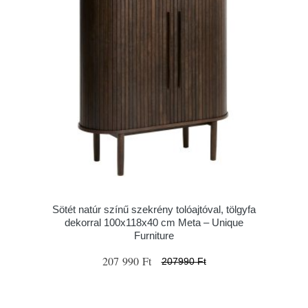
Sötét natúr színű szekrény tolóajtóval, tölgyfa
dekorral 100x118x40 cm Meta – Unique
Furniture
207 990 Ft
207990 Ft