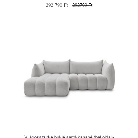
292 790 Ft
292790 Ft
Világosszürke buklé sarokkanapé (bal oldali-