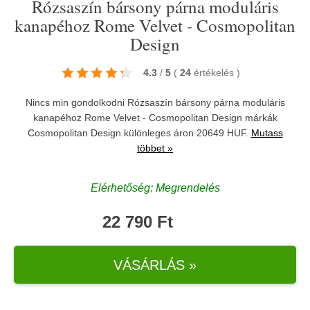
Rózsaszín bársony párna moduláris
kanapéhoz Rome Velvet - Cosmopolitan
Design
4.3
/
5
(
24
értékelés
)
Nincs min gondolkodni Rózsaszín bársony párna moduláris
kanapéhoz Rome Velvet - Cosmopolitan Design márkák
Cosmopolitan Design
különleges áron 20649 HUF.
Mutass
többet »
Elérhetőség: Megrendelés
22 790 Ft
VÁSÁRLÁS »