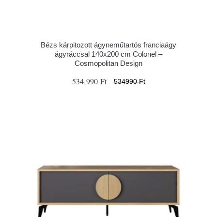
Bézs kárpitozott ágyneműtartós franciaágy
ágyráccsal 140x200 cm Colonel –
Cosmopolitan Design
534 990 Ft
534990 Ft