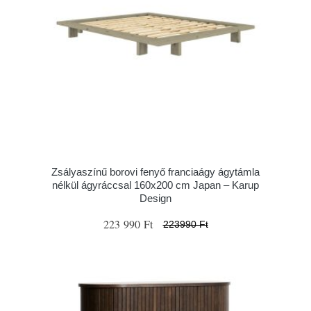
Zsályaszínű borovi fenyő franciaágy ágytámla
nélkül ágyráccsal 160x200 cm Japan – Karup
Design
223 990 Ft
223990 Ft