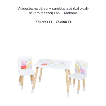
Világosbarna bársony sarokkanapé (bal oldali-
heverő résszel) Lani – Makamii
774 990 Ft
774990 Ft