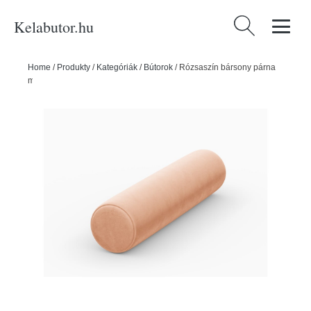
Kelabutor.hu
Keresés:
Home
/
Produkty
/
Kategóriák
/
Bútorok
/
Rózsaszín bársony párna
moduláris kanapéhoz Rome Velvet - Cosmopolitan Design