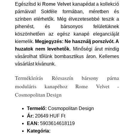
Egészítsd ki
Rome Velvet
kanapédat a kollekció
párnáival! Sokféle formában, méretben és
színben elérhetők. Még élvezetesebbé teszik a
pihenést, és bársonyos felületüknek
köszönhetően az egész kanapé eleganciáját
kiemelik.
Megjegyzés: Ne használj porszívót. A
huzatok nem levehetők.
Minőségi árut mindig
vásárolhat tőlünk bombasztikus áron. Kellemes
vásárlást kívánunk.
Termékleírás Rózsaszín bársony párna
moduláris kanapéhoz Rome Velvet -
Cosmopolitan Design
Termelő:
Cosmopolitan Design
Ár:
20649 HUF Ft
EAN:
5903614618119
Kategória: