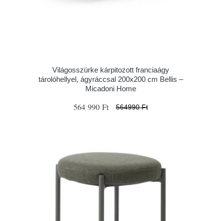
Világosszürke kárpitozott franciaágy
tárolóhellyel, ágyráccsal 200x200 cm Bellis –
Micadoni Home
564 990 Ft
564990 Ft