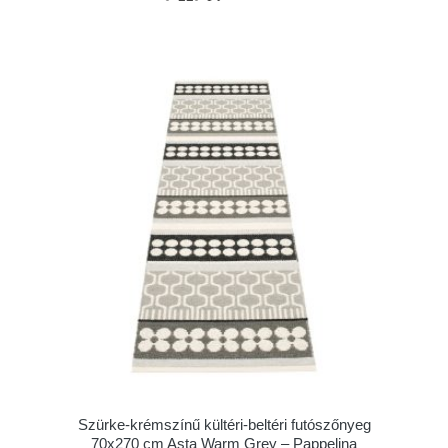
Szürke-krémszínű kültéri-beltéri futószőnyeg
70x270 cm Asta Warm Grey – Pappelina