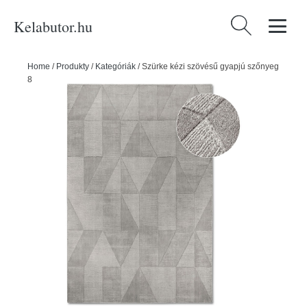
Kelabutor.hu
Keresés:
Home
/
Produkty
/
Kategóriák
/
Szürke kézi szövésű gyapjú szőnyeg
80x150 cm Ursule – Villeroy&Boch