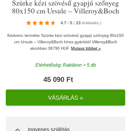
Szürke kézi szövésű gyapjú szőnyeg
80x150 cm Ursule – Villeroy&Boch
4.7
/
5
(
23
értékelés
)
Kedvenc terméke Szürke kézi szövésű gyapjú szőnyeg 80x150
cm Ursule – Villeroy&Boch híres gyártótól
Villeroy&Boch
akcióban 38790 HUF.
Mutass többet »
Elérhetőség: Raktáron > 5 db
45 090 Ft
VÁSÁRLÁS »
Ingyenes szállítás