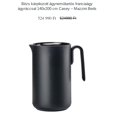
Bézs kárpitozott ágyneműtartós franciaágy
ágyráccsal 140x200 cm Casey – Mazzini Beds
524 990 Ft
524990 Ft