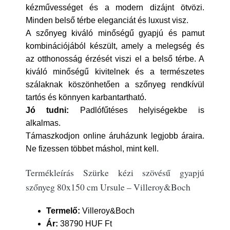
kézművességet és a modern dizájnt ötvözi.
Minden belső térbe eleganciát és luxust visz.
A szőnyeg kiváló minőségű gyapjú és pamut
kombinációjából készült, amely a melegség és
az otthonosság érzését viszi el a belső térbe. A
kiváló minőségű kivitelnek és a természetes
szálaknak köszönhetően a szőnyeg rendkívül
tartós és könnyen karbantartható.
Jó tudni:
Padlófűtéses helyiségekbe is
alkalmas.
Támaszkodjon online áruházunk legjobb áraira.
Ne fizessen többet máshol, mint kell.
Termékleírás Szürke kézi szövésű gyapjú
szőnyeg 80x150 cm Ursule – Villeroy&Boch
Termelő:
Villeroy&Boch
Ár:
38790 HUF Ft