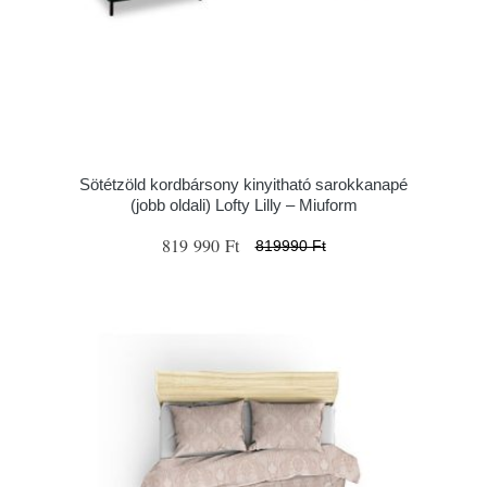
Sötétzöld kordbársony kinyitható sarokkanapé
(jobb oldali) Lofty Lilly – Miuform
819 990 Ft
819990 Ft