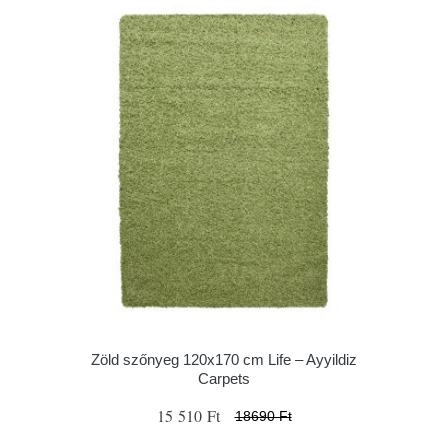
Zöld szőnyeg 120x170 cm Life – Ayyildiz
Carpets
15 510 Ft
18690 Ft