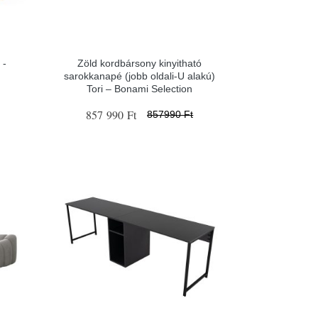
 -
Zöld kordbársony kinyitható
sarokkanapé (jobb oldali-U alakú)
Tori – Bonami Selection
857 990 Ft
857990 Ft