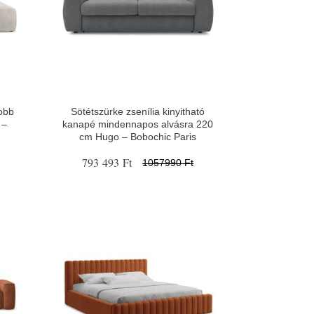
obb
Sötétszürke zsenília kinyitható
 –
kanapé mindennapos alvásra 220
cm Hugo – Bobochic Paris
793 493 Ft
1057990 Ft