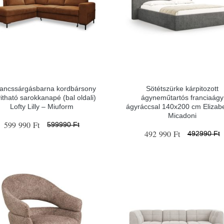
ancssárgásbarna kordbársony
Sötétszürke kárpitozott
yitható sarokkanapé (bal oldali)
ágyneműtartós franciaágy
Lofty Lilly – Miuform
ágyráccsal 140x200 cm Elizab
Micadoni
599 990 Ft
599990 Ft
492 990 Ft
492990 Ft