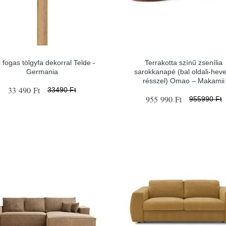
i fogas tölgyfa dekorral Telde -
Terrakotta színű zsenília
Germania
sarokkanapé (bal oldali-hev
résszel) Omao – Makamii
33 490 Ft
33490 Ft
955 990 Ft
955990 Ft