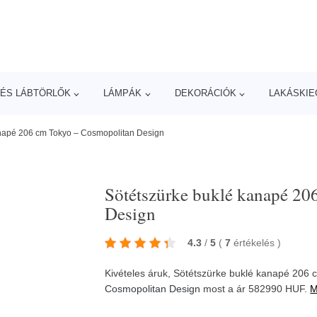
ÉS LÁBTÖRLŐK
LÁMPÁK
DEKORÁCIÓK
LAKÁSKIE
anapé 206 cm Tokyo – Cosmopolitan Design
Sötétszürke buklé kanapé 2
Design
4.3
/
5
(
7
értékelés
)
Kivételes áruk, Sötétszürke buklé kanapé 206
Cosmopolitan Design
most a ár 582990 HUF.
M