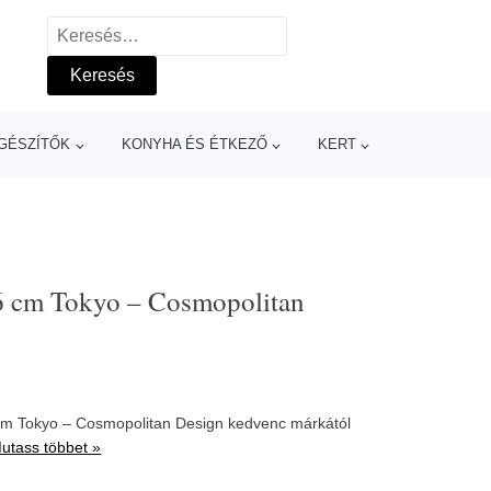
Keresés:
GÉSZÍTŐK
KONYHA ÉS ÉTKEZŐ
KERT
06 cm Tokyo – Cosmopolitan
 cm Tokyo – Cosmopolitan Design kedvenc márkától
utass többet »