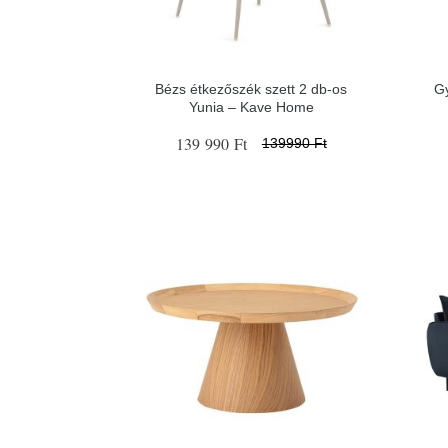
Bézs étkezőszék szett 2 db-os
G
Yunia – Kave Home
139 990 Ft
139990 Ft