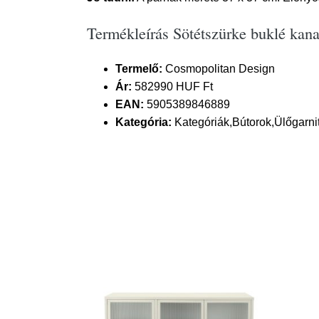
Termékleírás Sötétszürke buklé ka
Termelő:
Cosmopolitan Design
Ár:
582990 HUF Ft
EAN:
5905389846889
Kategória:
Kategóriák,Bútorok,Ülőgarn