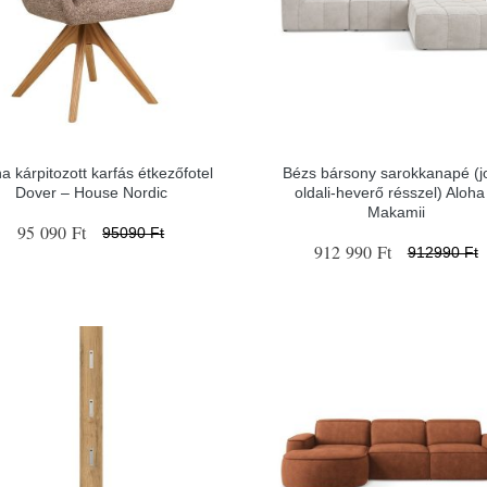
a kárpitozott karfás étkezőfotel
Bézs bársony sarokkanapé (j
Dover – House Nordic
oldali-heverő résszel) Aloha
Makamii
95 090 Ft
95090 Ft
912 990 Ft
912990 Ft