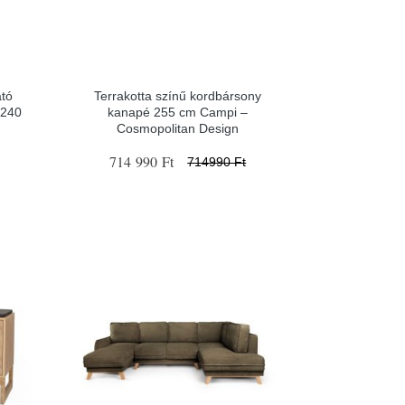
ató
Terrakotta színű kordbársony
 240
kanapé 255 cm Campi –
Cosmopolitan Design
714 990 Ft
714990 Ft