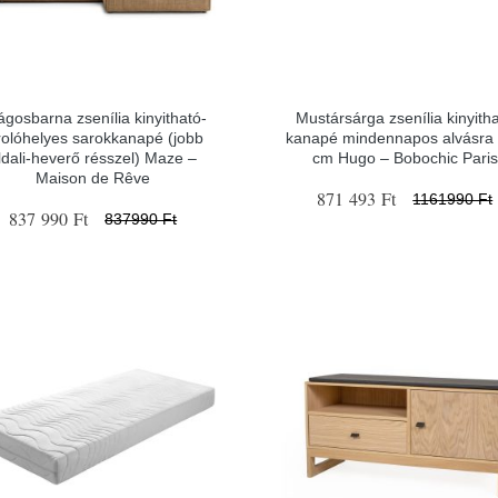
lágosbarna zsenília kinyitható-
Mustársárga zsenília kinyith
rolóhelyes sarokkanapé (jobb
kanapé mindennapos alvásra
ldali-heverő résszel) Maze –
cm Hugo – Bobochic Paris
Maison de Rêve
871 493 Ft
1161990 Ft
837 990 Ft
837990 Ft