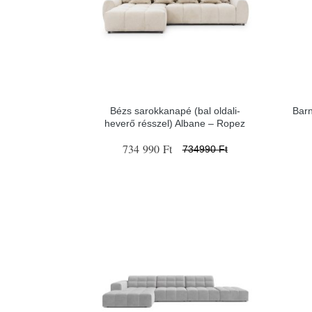
Bézs sarokkanapé (bal oldali-
Barn
heverő résszel) Albane – Ropez
734 990 Ft
734990 Ft