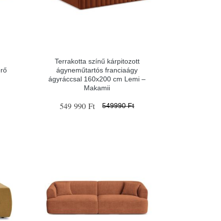
Terrakotta színű kárpitozott
erő
ágyneműtartós franciaágy
ágyráccsal 160x200 cm Lemi –
Makamii
549 990 Ft
549990 Ft