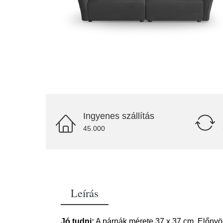
Ingyenes szállítás
45.000
Leírás
Jó tudni:
A párnák mérete 37 x 37 cm. Előnyös