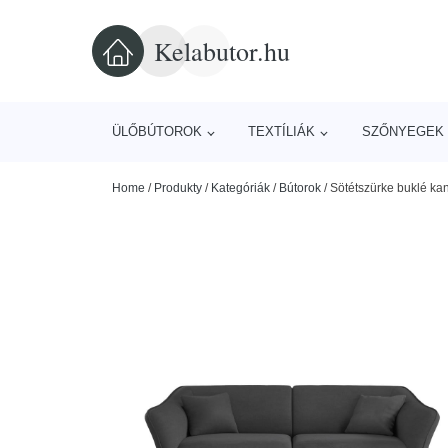
Kelabutor.hu
ÜLŐBÚTOROK
TEXTÍLIÁK
SZŐNYEGEK 
Home
/
Produkty
/
Kategóriák
/
Bútorok
/
Sötétszürke buklé k