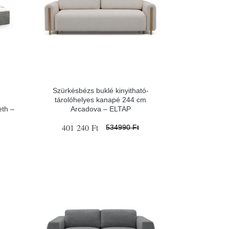
Szürkésbézs buklé kinyitható-
tárolóhelyes kanapé 244 cm
eth –
Arcadova – ELTAP
401 240 Ft
534990 Ft