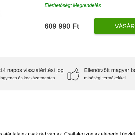
Elérhetőség: Megrendelés
609 990 Ft
VÁSÁR
14 napos visszatérítési jog
Ellenőrzött magyar bo
ingyenes és kockázatmentes
minőségi termékekkel
 ajánlataink csak rád várnak. Csatlakozzon az elégedett ügyfe