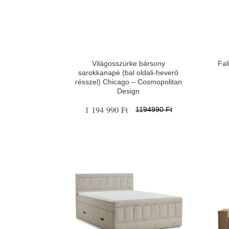
Világosszürke bársony
Fal
sarokkanapé (bal oldali-heverő
résszel) Chicago – Cosmopolitan
Design
1 194 990 Ft
1194990 Ft