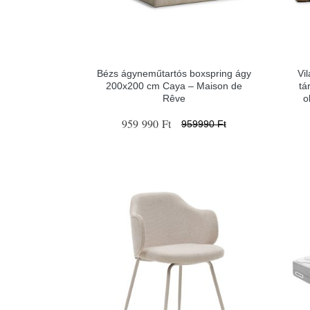
Bézs ágyneműtartós boxspring ágy
Vi
200x200 cm Caya – Maison de
tá
Rêve
o
959 990 Ft
959990 Ft