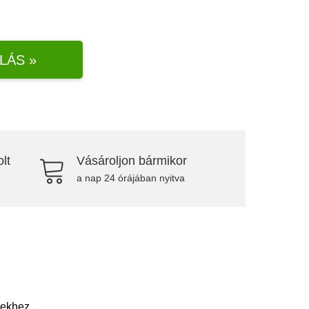
LÁS »
lt
Vásároljon bármikor
a nap 24 órájában nyitva
lekhez.