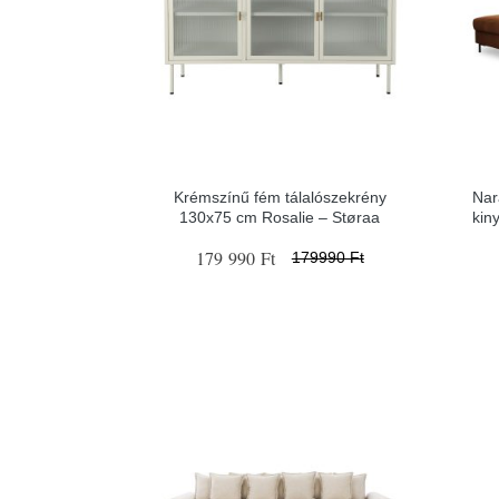
Krémszínű fém tálalószekrény
Nar
130x75 cm Rosalie – Støraa
kin
179 990 Ft
179990 Ft