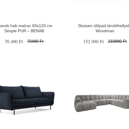
yerek hab matrac 60x120 cm
Slussen ülőpad tárolóhellyel
Simple PUR – BENAB
Woodman
70 490 Ft
152 090 Ft
70490 Ft
233990 Ft