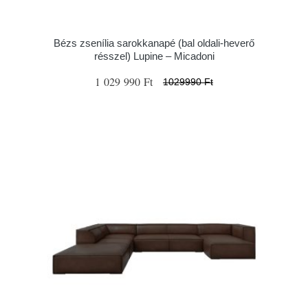
Bézs zsenília sarokkanapé (bal oldali-heverő
résszel) Lupine – Micadoni
1 029 990 Ft
1029990 Ft