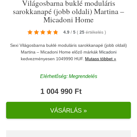
Világosbarna buklé moduláris
sarokkanapé (jobb oldali) Martina –
Micadoni Home
4.9
/
5
(
25
értékelés
)
Sexi Világosbarna buklé moduláris sarokkanapé (jobb oldali)
Martina – Micadoni Home előző márkák
Micadoni
kedvezményesen 1049990 HUF.
Mutass többet »
Elérhetőség: Megrendelés
1 004 990 Ft
VÁSÁRLÁS »