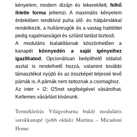
kényelem, modern dizájn és lekerekített,
felhő
ihlette forma
jellemzi. A maximális kényelem
érdekében rendkívül puha ülő- és hátpárnákkal
rendelkezik, a hullámrugók és a vastag habtöltet
pedig rugalmasságot és szilárd tartást biztosít.
A moduláris kialakításnak köszönhetően a
kanapét
könnyedén a saját igényeihez
igazíthatod
. Opcionálisan beépíthető oldalsó
asztal is rendelhető hozzá, valamint további
támasztékot nyújtó és az összképet teljessé tevő
párnák is. A párnák nem tartoznak a csomaghoz.
Az inter + I2: I25net segítségével vásárolhat.
Kellemes vásárlást kívánunk.
Termékleírás Világosbarna buklé moduláris
sarokkanapé (jobb oldali) Martina – Micadoni
Home