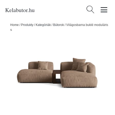
Kelabutor.hu
Keresés:
Home
/
Produkty
/
Kategóriák
/
Bútorok
/
Világosbarna buklé moduláris
sarokkanapé (jobb oldali) Martina – Micadoni Home