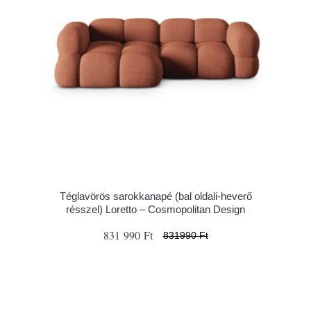
Téglavörös sarokkanapé (bal oldali-heverő
résszel) Loretto – Cosmopolitan Design
831 990 Ft
831990 Ft