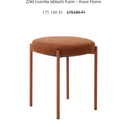
Zöld zsenília lábtartó Karin – Kave Home
175 180 Ft
175180 Ft