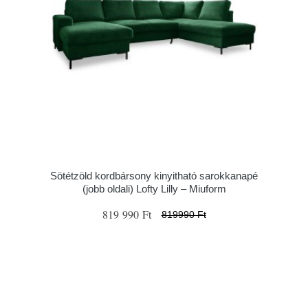
Sötétzöld kordbársony kinyitható sarokkanapé
(jobb oldali) Lofty Lilly – Miuform
819 990 Ft
819990 Ft