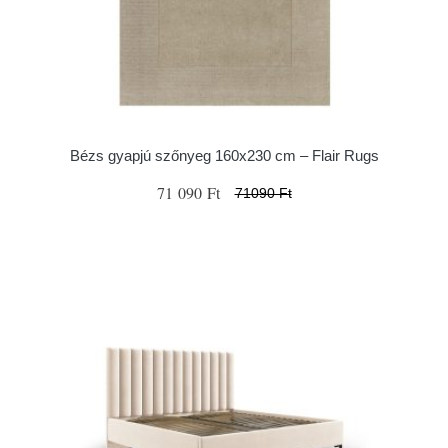
Bézs gyapjú szőnyeg 160x230 cm – Flair Rugs
71 090 Ft
71090 Ft