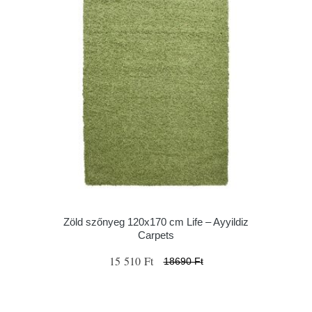
Zöld szőnyeg 120x170 cm Life – Ayyildiz
Carpets
15 510 Ft
18690 Ft