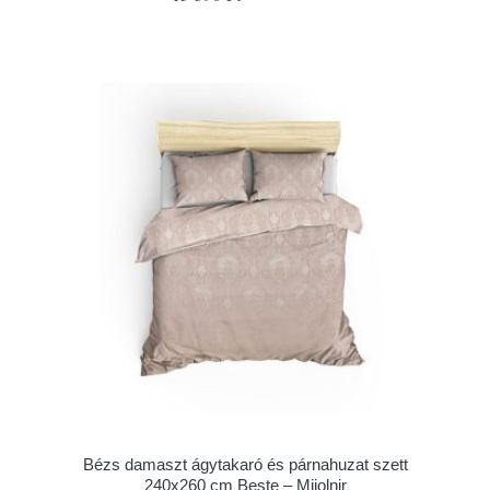
Bézs damaszt ágytakaró és párnahuzat szett
240x260 cm Beste – Mijolnir