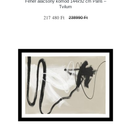
Fehér alacsony komód 144x92 cm Paris –
Tvilum
217 480 Ft
238990 Ft